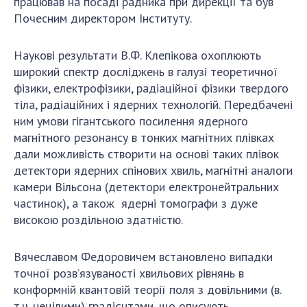
працював на посаді радника при дирекції та був
НОВИНИ
Почесним директором Інституту.
ЗАСІДАННЯ ПРЕЗИДІЇ НАН УКРАЇНИ
Наукові результати В.Ф. Клепікова охоплюють
НАУКОВІ ВИДАННЯ
широкий спектр досліджень в галузі теоретичної
фізики, електрофізики, радіаційної фізики твердого
МЕДІА ПРО НАС
тіла, радіаційних і ядерних технологій. Передбачені
АКАДЕМІЯ КОМЕНТУЄ
ним умови гігантського посилення ядерного
магнітного резонансу в тонких магнітних плівках
КОНТАКТИ
дали можливість створити на основі таких плівок
детектори ядерних спінових хвиль, магнітні аналоги
ПРОФСПІЛКА НАН УКРАЇНИ
камери Вільсона (детектори електронейтральних
частинок), а також ядерні томографи з дуже
КАБІНЕТ
високою роздільною здатністю.
Вячеславом Федоровичем встановлено випадки
точної розв’язуваності хвильових рівнянь в
конформній квантовій теорії поля з довільними (в.
т.ч. нецілими) градієнтами, що описують