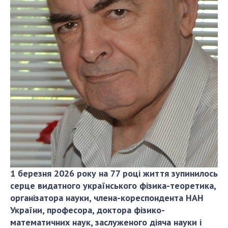
ДІЯЛЬНІСТЬ
Засідання Президії НАН України
Сесії Загальних зборів НАН України
Річні звіти НАН України
Річні фінансові звіти НАН України
Наукові публікації та видавнича діяльність
Охорона прав інтелектуальної власності та
трансфер технологій в наукових установах
Наукові об'єкти, що становлять національне
надбання
Центри колективного користування
1 березня 2026 року на 77 році життя зупинилось
науковими приладами НАН України
серце видатного українського фізика-теоретика,
Оцінювання ефективності діяльності
організатора науки, члена-кореспондента НАН
наукових установ
України, професора, доктора фізико-
Конкурси наукових досліджень НАН України
математичних наук, заслуженого діяча науки і