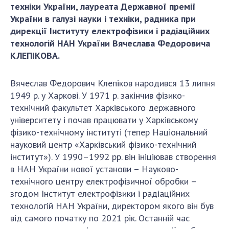
Відкрита наука в НАН України
техніки України, лауреата Державної премії
Підготовка наукових кадрів
України в галузі науки і техніки, радника при
дирекції Інституту електрофізики і радіаційних
Робота з молоддю
технологій НАН України Вячеслава Федоровича
КЛЕПІКОВА.
МІЖНАРОДНЕ СПІВРОБІТНИЦТВО
Вячеслав Федорович Клепіков народився 13 липня
Членство в міжнародних організаціях
1949 р. у Харкові. У 1971 р. закінчив фізико-
технічний факультет Харківського державного
Міжнародні угоди
університету і почав працювати у Харківському
Міжнародні програми та конкурси
фізико-технічному інституті (тепер Національний
науковий центр «Харківський фізико-технічний
ДОКУМЕНТИ
інститут»). У 1990–1992 рр. він ініціював створення
Нормативні акти НАН України
в НАН України нової установи – Науково-
Державний бюджет НАН України
технічного центру електрофізичної обробки –
згодом Інститут електрофізики і радіаційних
Вибори до складу НАН України
технологій НАН України, директором якого він був
Бланки документів
від самого початку по 2021 рік. Останній час