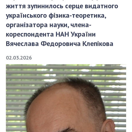
життя зупинилось серце видатного
українського фізика-теоретика,
СТРУКТУРА
організатора науки, члена-
кореспондента НАН України
Президія НАН України
Апарат Президії
Вячеслава Федоровича Клепікова
Секція фізико-технічних і математичних
наук
02.03.2026
Секція хімічних і біологічних наук
Секція суспільних і гуманітарних наук
Установи при Президії
Ради, комітети та комісії
Наукові центри МОН та НАН України
Громадські організації