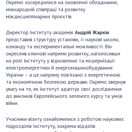
Відкрита наука в НАН України
Окремо зосередилися на оновленні обладнання,
міжнародній співпраці та розвитку
Підготовка наукових кадрів
міждисциплінарних проєктів.
Робота з молоддю
Директор Інституту академік
Андрій Жаркін
представив структуру установи, її наукові школи,
МІЖНАРОДНЕ СПІВРОБІТНИЦТВО
команду та експериментальні можливості. Він
окреслив ключові напрями розвитку, наголосивши
Членство в міжнародних організаціях
на ролі Інституту у відновленні та модернізації
Міжнародні угоди
електроенергетики й енергомашинобудування
Міжнародні програми та конкурси
України – а це напряму пов’язано з енергетичною
та економічною безпекою держави. Окремо звернув
ДОКУМЕНТИ
увагу на те, як Інститут адаптує свої дослідження
Нормативні акти НАН України
до викликів Європейського зеленого курсу та умов
війни.
Державний бюджет НАН України
Вибори до складу НАН України
Учасники візиту ознайомилися з роботою наукових
Бланки документів
підрозділів Інституту, зокрема відділів