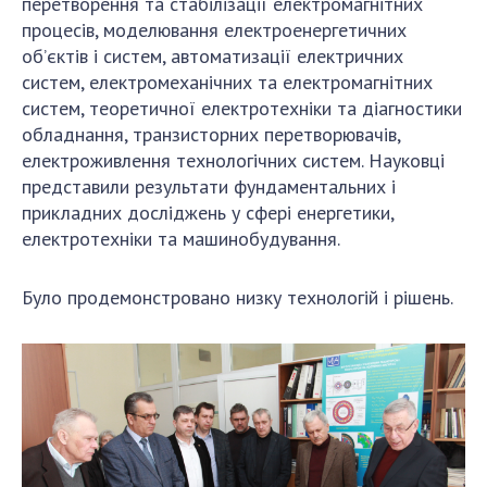
НОВИНИ
перетворення та стабілізації електромагнітних
процесів, моделювання електроенергетичних
ЗАСІДАННЯ ПРЕЗИДІЇ НАН УКРАЇНИ
об’єктів і систем, автоматизації електричних
систем, електромеханічних та електромагнітних
НАУКОВІ ВИДАННЯ
систем, теоретичної електротехніки та діагностики
обладнання, транзисторних перетворювачів,
МЕДІА ПРО НАС
електроживлення технологічних систем. Науковці
АКАДЕМІЯ КОМЕНТУЄ
представили результати фундаментальних і
прикладних досліджень у сфері енергетики,
КОНТАКТИ
електротехніки та машинобудування.
ПРОФСПІЛКА НАН УКРАЇНИ
Було продемонстровано низку технологій і рішень.
КАБІНЕТ