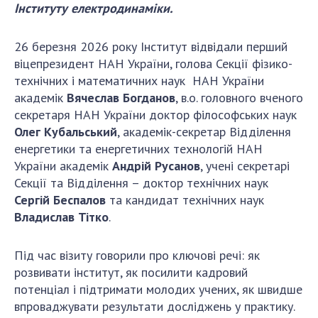
Інституту електродинаміки.
ДІЯЛЬНІСТЬ
26 березня 2026 року Інститут відвідали перший
Засідання Президії НАН України
віцепрезидент НАН України, голова Секції фізико-
Сесії Загальних зборів НАН України
технічних і математичних наук НАН України
Річні звіти НАН України
академік
Вячеслав Богданов
, в.о. головного вченого
секретаря НАН України доктор філософських наук
Річні фінансові звіти НАН України
Олег Кубальський
, академік-секретар Відділення
Наукові публікації та видавнича діяльність
енергетики та енергетичних технологій НАН
Охорона прав інтелектуальної власності та
України академік
Андрій Русанов
, учені секретарі
трансфер технологій в наукових установах
Секції та Відділення – доктор технічних наук
Наукові об'єкти, що становлять національне
Сергій Беспалов
та кандидат технічних наук
надбання
Владислав Тітко
.
Центри колективного користування
науковими приладами НАН України
Під час візиту говорили про ключові речі: як
Оцінювання ефективності діяльності
розвивати інститут, як посилити кадровий
наукових установ
потенціал і підтримати молодих учених, як швидше
Конкурси наукових досліджень НАН України
впроваджувати результати досліджень у практику.