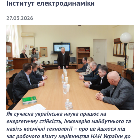
Інститут електродинаміки
СТРУКТУРА
27.03.2026
Президія НАН України
Апарат Президії
Секція фізико-технічних і математичних
наук
Секція хімічних і біологічних наук
Секція суспільних і гуманітарних наук
Установи при Президії
Ради, комітети та комісії
Наукові центри МОН та НАН України
Громадські організації
Як сучасна українська наука працює на
енергетичну стійкість, інженерію майбутнього та
навіть космічні технології – про це йшлося під
час робочого візиту керівництва НАН України до