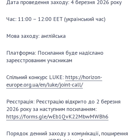
Дата проведення заходу: 4 березня 2026 року
Відкрита наука в НАН України
Підготовка наукових кадрів
Час: 11:00 – 12:00 EET (український час)
Робота з молоддю
Мова заходу: англійська
МІЖНАРОДНЕ СПІВРОБІТНИЦТВО
Платформа: Посилання буде надіслано
Членство в міжнародних організаціях
зареєстрованим учасникам
Міжнародні угоди
Міжнародні програми та конкурси
Спільний конкурс LUKE:
https://horizon-
europe.org.ua/en/luke/joint-call/
ДОКУМЕНТИ
Реєстрація: Реєстрацію відкрито до 2 березня
Нормативні акти НАН України
2026 року за наступним посиланням:
Державний бюджет НАН України
https://forms.gle/wEb1QvK22MbwMWBh6
Вибори до складу НАН України
Бланки документів
Порядок денний заходу з комунікації, поширення