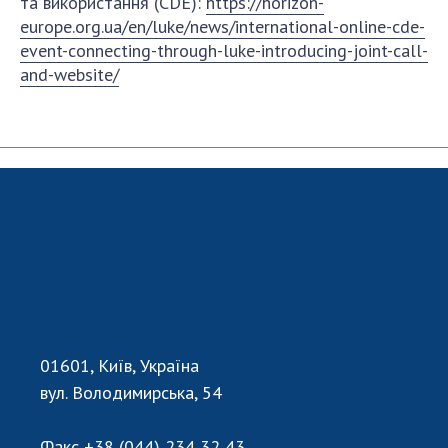
та використання (CDE):
https://horizon-
НОВИНИ
europe.org.ua/en/luke/news/international-online-cde-
ЗАСІДАННЯ ПРЕЗИДІЇ НАН УКРАЇНИ
event-connecting-through-luke-introducing-joint-call-
and-website/
НАУКОВІ ВИДАННЯ
МЕДІА ПРО НАС
АКАДЕМІЯ КОМЕНТУЄ
КОНТАКТИ
ПРОФСПІЛКА НАН УКРАЇНИ
КАБІНЕТ
01601, Київ, Україна
вул. Володимирська, 54
Факс
+38 (044) 234 32 43