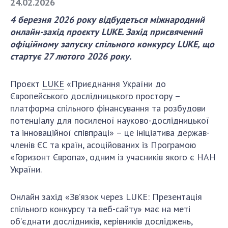
24.02.2026
4 березня 2026 року відбудеться міжнародний
СТРУКТУРА
онлайн-захід проєкту LUKE. Захід присвячений
офіційному запуску спільного конкурсу LUKE, що
стартує 27 лютого 2026 року.
Президія НАН України
Апарат Президії
Проєкт
LUKE
«Приєднання України до
Секція фізико-технічних і математичних
Європейського дослідницького простору –
наук
платформа спільного фінансування та розбудови
Секція хімічних і біологічних наук
потенціалу для посиленої науково-дослідницької
Секція суспільних і гуманітарних наук
та інноваційної співпраці» – це ініціатива держав-
Установи при Президії
членів ЄС та країн, асоційованих із Програмою
Ради, комітети та комісії
«Горизонт Європа», одним із учасників якого є НАН
України.
Наукові центри МОН та НАН України
Громадські організації
Онлайн захід «Зв’язок через LUKE: Презентація
спільного конкурсу та веб-сайту» має на меті
об’єднати дослідників, керівників досліджень,