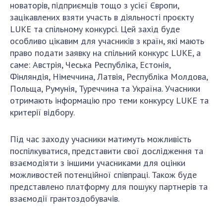
новаторів, підприємців тощо з усієї Європи,
ДІЯЛЬНІСТЬ
зацікавлених взяти участь в діяльності проєкту
LUKE та спільному конкурсі. Цей захід буде
Засідання Президії НАН України
особливо цікавим для учасників з країн, які мають
право подати заявку на спільний конкурс LUKE, а
Сесії Загальних зборів НАН України
саме: Австрія, Чеська Республіка, Естонія,
Річні звіти НАН України
Фінляндія, Німеччина, Латвія, Республіка Молдова,
Річні фінансові звіти НАН України
Польща, Румунія, Туреччина та Україна. Учасники
Наукові публікації та видавнича діяльність
отримають інформацію про теми конкурсу LUKE та
Охорона прав інтелектуальної власності та
критерії відбору.
трансфер технологій в наукових установах
Наукові об'єкти, що становлять національне
Під час заходу учасники матимуть можливість
надбання
поспілкуватися, представити свої дослідження та
Центри колективного користування
взаємодіяти з іншими учасниками для оцінки
науковими приладами НАН України
можливостей потенційної співпраці. Також буде
Оцінювання ефективності діяльності
представлено платформу для пошуку партнерів та
наукових установ
взаємодії грантоздобувачів.
Конкурси наукових досліджень НАН України