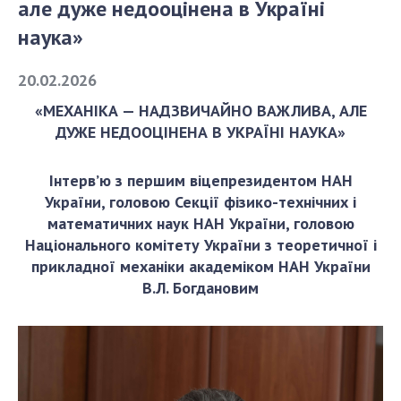
але дуже недооцінена в Україні
наука»
СТРУКТУРА
20.02.2026
Президія НАН України
«МЕХАНІКА — НАДЗВИЧАЙНО ВАЖЛИВА, АЛЕ
Апарат Президії
ДУЖЕ НЕДООЦІНЕНА В УКРАЇНІ НАУКА»
Секція фізико-технічних і математичних
наук
Інтерв’ю з першим віцепрезидентом НАН
Секція хімічних і біологічних наук
України, головою Секції фізико-технічних і
математичних наук НАН України, головою
Секція суспільних і гуманітарних наук
Національного комітету України з теоретичної і
Установи при Президії
прикладної механіки академіком НАН України
Ради, комітети та комісії
В.Л. Богдановим
Наукові центри МОН та НАН України
Громадські організації