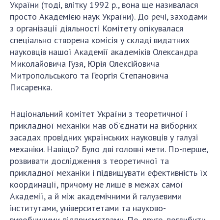
НОВИНИ
України (тоді, влітку 1992 р., вона ще називалася
просто Академією наук України). До речі, заходами
ЗАСІДАННЯ ПРЕЗИДІЇ НАН УКРАЇНИ
з організації діяльності Комітету опікувалася
спеціально створена комісія у складі видатних
НАУКОВІ ВИДАННЯ
науковців нашої Академії академіків Олександра
МЕДІА ПРО НАС
Миколайовича Гузя, Юрія Олексійовича
Митропольського та Георгія Степановича
АКАДЕМІЯ КОМЕНТУЄ
Писаренка.
КОНТАКТИ
Національний комітет України з теоретичної і
ПРОФСПІЛКА НАН УКРАЇНИ
прикладної механіки мав об’єднати на виборних
засадах провідних українських науковців у галузі
КАБІНЕТ
механіки. Навіщо? Було дві головні мети. По-перше,
розвивати дослідження з теоретичної та
прикладної механіки і підвищувати ефективність їх
координації, причому не лише в межах самої
Академії, а й між академічними й галузевими
інститутами, університетами та науково-
виробничими підприємствами. По-друге, поглибити