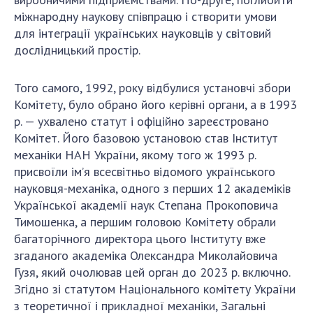
міжнародну наукову співпрацю і створити умови
для інтеграції українських науковців у світовий
дослідницький простір.
Того самого, 1992, року відбулися установчі збори
Комітету, було обрано його керівні органи, а в 1993
р. — ухвалено статут і офіційно зареєстровано
Комітет. Його базовою установою став Інститут
механіки НАН України, якому того ж 1993 р.
присвоїли ім’я всесвітньо відомого українського
науковця-механіка, одного з перших 12 академіків
Української академії наук Степана Прокоповича
Тимошенка, а першим головою Комітету обрали
багаторічного директора цього Інституту вже
згаданого академіка Олександра Миколайовича
Гузя, який очолював цей орган до 2023 р. включно.
Згідно зі статутом Національного комітету України
з теоретичної і прикладної механіки, Загальні