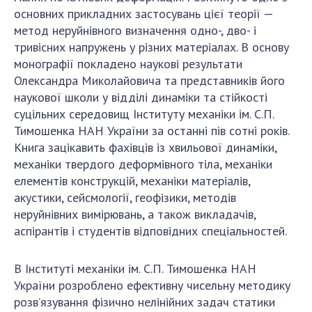
основних прикладних застосувань цієї теорії —
метод неруйнівного визначення одно-, дво- і
тривісних напружень у різних матеріалах. В основу
монографії покладено наукові результати
Олександра Миколайовича та представників його
наукової школи у відділі динаміки та стійкості
суцільних середовищ Інституту механіки ім. С.П.
Тимошенка НАН України за останні пів сотні років.
Книга зацікавить фахівців із хвильової динаміки,
механіки твердого деформівного тіла, механіки
елементів конструкцій, механіки матеріалів,
акустики, сейсмології, геофізики, методів
неруйнівних вимірювань, а також викладачів,
аспірантів і студентів відповідних спеціальностей.
В Інституті механіки ім. С.П. Тимошенка НАН
України розроблено ефективну чисельну методику
розв’язування фізично нелінійних задач статики