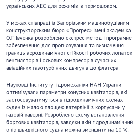
українських АЕС для режимів із термошоком.
У межах співпраці із Запорізьким машинобудівним
конструкторським бюро «Прогрес» імені академіка
О.Г. Івченка розроблено експрес-метод і програмне
забезпечення для прогнозування та визначення
границь аеродинамічної стійкості робочих лопаток
вентиляторів і осьових компресорів сучасних
авіаційних газотурбінних двигунів до флатера.
Науковці Інституту гідромеханіки НАН України
оптимізували параметри конусних кавітаторів, які
застосовуватимуться в гідродинамічних схемах
суден із малою площею ватерлінії з корпусами у
газовій каверні. Розроблено схему встановлення
бортових кавітаторів, завдяки якій гідродинамічний
опір швидкісного судна можна зменшити на 10 %.