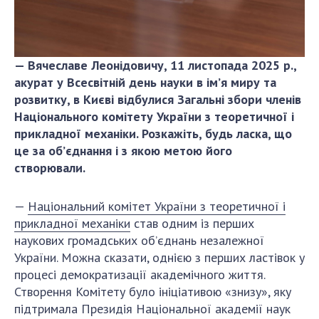
Відкрита наука в НАН України
Підготовка наукових кадрів
Робота з молоддю
— Вячеславе Леонідовичу, 11 листопада 2025 р.,
акурат у Всесвітній день науки в ім’я миру та
розвитку, в Києві відбулися Загальні збори членів
МІЖНАРОДНЕ СПІВРОБІТНИЦТВО
Національного комітету України з теоретичної і
Членство в міжнародних організаціях
прикладної механіки. Розкажіть, будь ласка, що
це за об’єднання і з якою метою його
Міжнародні угоди
створювали.
Міжнародні програми та конкурси
ДОКУМЕНТИ
—
Національний комітет України з теоретичної і
прикладної механіки
став одним із перших
Нормативні акти НАН України
наукових громадських об’єднань незалежної
Державний бюджет НАН України
України. Можна сказати, однією з перших ластівок у
Вибори до складу НАН України
процесі демократизації академічного життя.
Бланки документів
Створення Комітету було ініціативою «знизу», яку
підтримала Президія Національної академії наук