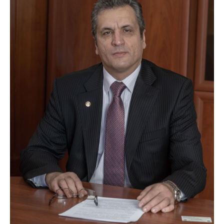
ДІЯЛЬНІСТЬ
Засідання Президії НАН України
Сесії Загальних зборів НАН України
Річні звіти НАН України
Річні фінансові звіти НАН України
Наукові публікації та видавнича діяльність
Охорона прав інтелектуальної власності та
трансфер технологій в наукових установах
Наукові об'єкти, що становлять національне
надбання
Центри колективного користування
науковими приладами НАН України
Оцінювання ефективності діяльності
наукових установ
Конкурси наукових досліджень НАН України