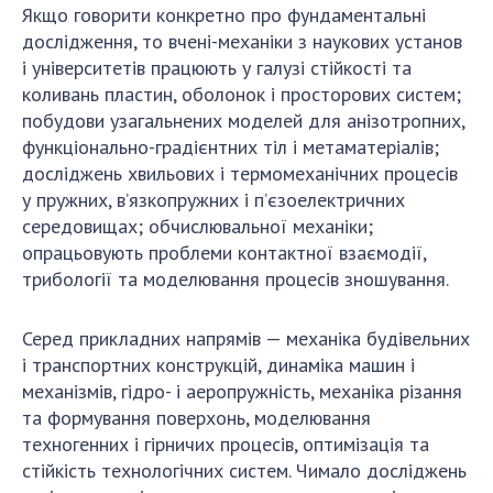
Якщо говорити конкретно про фундаментальні
дослідження, то вчені-механіки з наукових установ
і університетів працюють у галузі стійкості та
коливань пластин, оболонок і просторових систем;
побудови узагальнених моделей для анізотропних,
функціонально-градієнтних тіл і метаматеріалів;
досліджень хвильових і термомеханічних процесів
у пружних, в’язкопружних і п’єзоелектричних
середовищах; обчислювальної механіки;
опрацьовують проблеми контактної взаємодії,
трибології та моделювання процесів зношування.
Серед прикладних напрямів — механіка будівельних
і транспортних конструкцій, динаміка машин і
механізмів, гідро- і аеропружність, механіка різання
та формування поверхонь, моделювання
техногенних і гірничих процесів, оптимізація та
стійкість технологічних систем. Чимало досліджень