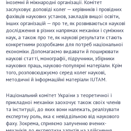
іноземні й міжнародні організації. Комітет
заслуховує доповіді колег — керівників і провідних
фахівців наукових установ, закладів вищої освіти,
інших організацій — про те, як розвиваються наукові
дослідження в різних напрямах механіки і суміжних
наук, а також про те, як наукові результати стають
конкретними розробками для потреб національної
економіки. Допомагаємо видавати й поширювати
наукові статті, монографії, підручники, збірники
наукових праць, науково-популярні матеріали. Крім
того, розповсюджуємо серед колег наукові,
методичні й інформаційні матеріали IUTAM.
Національний комітет України з теоретичної і
прикладної механіки заохочує також своїх членів
та інституції, до яких вони належать, реалізувати
експертну роль, яка є невіддільною від наукового
фаху. Зокрема, сприяємо залученню вчених-
механіків до експертизи запитів на здійснення