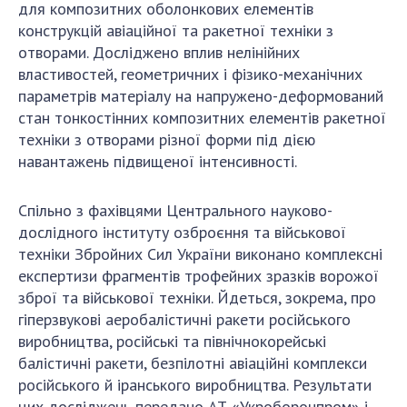
для композитних оболонкових елементів
конструкцій авіаційної та ракетної техніки з
отворами. Досліджено вплив нелінійних
властивостей, геометричних і фізико-механічних
параметрів матеріалу на напружено-деформований
стан тонкостінних композитних елементів ракетної
техніки з отворами різної форми під дією
навантажень підвищеної інтенсивності.
Спільно з фахівцями Центрального науково-
дослідного інституту озброєння та військової
техніки Збройних Сил України виконано комплексні
експертизи фрагментів трофейних зразків ворожої
зброї та військової техніки. Йдеться, зокрема, про
гіперзвукові аеробалістичні ракети російського
виробництва, російські та північнокорейські
балістичні ракети, безпілотні авіаційні комплекси
російського й іранського виробництва. Результати
цих досліджень передано АТ «Укроборонпром» і