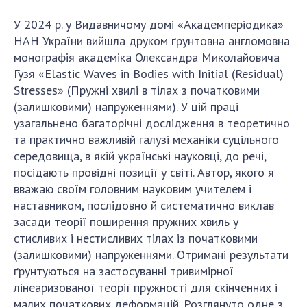
У 2024 р. у Видавничому домі «Академперіодика»
НАН України вийшла друком ґрунтовна англомовна
монографія академіка Олександра Миколайовича
Гузя «Elastic Waves in Bodies with Initial (Residual)
Stresses» (Пружні хвилі в тілах з початковими
(залишковими) напруженнями). У цій праці
узагальнено багаторічні дослідження в теоретично
та практично важливій галузі механіки суцільного
середовища, в якій українські науковці, до речі,
посідають провідні позиції у світі. Автор, якого я
вважаю своїм головним науковим учителем і
наставником, послідовно й систематично виклав
засади теорії поширення пружних хвиль у
стисливих і нестисливих тілах із початковими
(залишковими) напруженнями. Отримані результати
ґрунтуються на застосуванні тривимірної
лінеаризованої теорії пружності для скінченних і
малих початкових деформацій. Розглянуто одне з