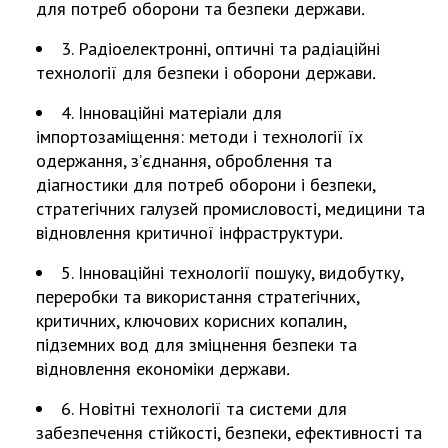
НОВИНИ
для потреб оборони та безпеки держави
.
ЗАСІДАННЯ ПРЕЗИДІЇ НАН УКРАЇНИ
3. Радіоелектронні, оптичні та радіаційні
технології для безпеки і оборони держави
.
НАУКОВІ ВИДАННЯ
4. Інноваційні матеріали для
МЕДІА ПРО НАС
імпортозаміщення: методи і технології їх
одержання, з’єднання, оброблення та
АКАДЕМІЯ КОМЕНТУЄ
діагностики для потреб оборони і безпеки,
стратегічних галузей промисловості, медицини та
КОНТАКТИ
відновлення критичної інфраструктури
.
ПРОФСПІЛКА НАН УКРАЇНИ
5. Інноваційні технології пошуку, видобутку,
переробки та використання стратегічних,
КАБІНЕТ
критичних, ключових корисних копалин,
підземних вод для зміцнення безпеки та
відновлення економіки держави
.
6. Новітні технології та системи для
забезпечення стійкості, безпеки, ефективності та