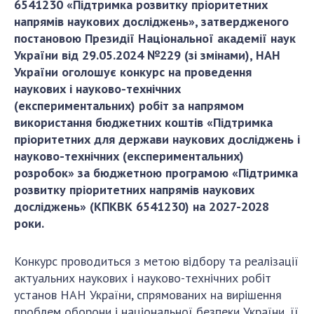
6541230 «Підтримка розвитку пріоритетних
ДІЯЛЬНІСТЬ
напрямів наукових досліджень», затвердженого
постановою Президії Національної академії наук
України від 29.05.2024 №229 (зі змінами), НАН
Засідання Президії НАН України
України оголошує конкурс на проведення
Сесії Загальних зборів НАН України
наукових і науково-технічних
Річні звіти НАН України
(експериментальних) робіт за напрямом
Річні фінансові звіти НАН України
використання бюджетних коштів «Підтримка
Наукові публікації та видавнича діяльність
пріоритетних для держави наукових досліджень і
Охорона прав інтелектуальної власності та
науково-технічних (експериментальних)
трансфер технологій в наукових установах
розробок» за бюджетною програмою «Підтримка
розвитку пріоритетних напрямів наукових
Наукові об'єкти, що становлять національне
досліджень» (КПКВК 6541230) на 2027-2028
надбання
роки.
Центри колективного користування
науковими приладами НАН України
Конкурс проводиться з метою відбору та реалізації
Оцінювання ефективності діяльності
актуальних наукових і науково-технічних робіт
наукових установ
установ НАН України, спрямованих на вирішення
Конкурси наукових досліджень НАН України
проблем оборони і національної безпеки України, її