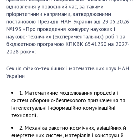
Відкрита наука в НАН України
відновлення у повоєнний час, за такими
Підготовка наукових кадрів
пріоритетними напрямами, затвердженими
Робота з молоддю
постановою Президії НАН України від 29.05.2026
№193 «Про проведення конкурсу наукових і
науково-технічних (експериментальних) робіт за
бюджетною програмою КПКВК 6541230 на 2027-
МІЖНАРОДНЕ СПІВРОБІТНИЦТВО
2028 роки»:
Членство в міжнародних організаціях
Міжнародні угоди
Секція фізико-технічних і математичних наук НАН
Міжнародні програми та конкурси
України
ДОКУМЕНТИ
1. Математичне моделювання процесів і
систем оборонно-безпекового призначення та
Нормативні акти НАН України
інтелектуальні інформаційно-комунікаційні
Державний бюджет НАН України
технології
.
Вибори до складу НАН України
2. Механіка ракетно-космічних, авіаційних й
Бланки документів
енергетичних систем, матеріалів і конструкцій