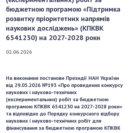
бюджетною програмою «Підтримка
СТРУКТУРА
розвитку пріоритетних напрямів
наукових досліджень» (КПКВК
Президія НАН України
6541230) на 2027-2028 роки
Апарат Президії
Секція фізико-технічних і математичних
02.06.2026
наук
Секція хімічних і біологічних наук
Секція суспільних і гуманітарних наук
На виконання постанови Президії НАН України
Установи при Президії
від 29.05.2026 №193 «Про проведення конкурсу
Ради, комітети та комісії
наукових і науково-технічних
(експериментальних) робіт за бюджетною
Наукові центри МОН та НАН України
програмою КПКВК 6541230 на 2027-2028 роки»
Громадські організації
та відповідно до Порядку конкурсного відбору
наукових і науково-технічних робіт для
фінансування за бюджетною програмою КПКВК