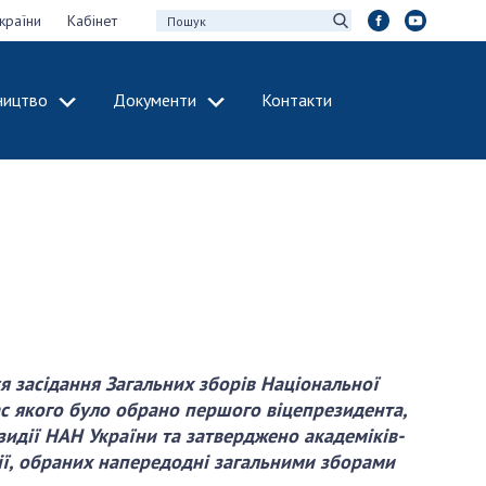
країни
Кабінет
ництво
Документи
Контакти
МІЖНАРОДНЕ
СПІВРОБІТНИЦТВО
идії НАН України
Членство в
х зборів НАН
міжнародних
організаціях
Н України
Міжнародні угоди
 звіти НАН України
Міжнародні
ації та видавнича
програми та
конкурси
я засідання Загальних зборів Національної
час якого було обрано першого віцепрезидента,
інтелектуальної
ДОКУМЕНТИ
езидії НАН України та затверджено академіків-
рансфер
ії, обраних напередодні загальними зборами
аукових установах
Нормативні акти