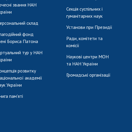
очесні звання НАН
Секція суспільних і
країни
гуманітарних наук
ерсональний склад
Установи при Президії
лагодійний фонд
Ради, комітети та
мені Бориса Патона
комісії
іртуальний тур у НАН
Наукові центри МОН
країни
та НАН України
онцепція розвитку
Громадські організації
аціональної академії
аук України
нига пам'яті