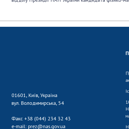
П
П
а
І
01601, Київ, Україна
1
вул. Володимирська, 54
Н
н
Факс
+38 (044) 234 32 43
e-mail:
prez@nas.gov.ua
Н