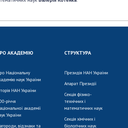
РО АКАДЕМІЮ
СТРУКТУРА
ро Національну
Президія НАН України
кадемію наук України
Апарат Президії
сторія НАН України
Секція фізико-
00-річчя
технічних і
аціональної академії
математичних наук
аук України
Секція хімічних і
агороди, відзнаки та
біологічних наук