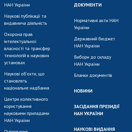
НАН України
ДОКУМЕНТИ
Наукові публікації та
Нормативні акти НАН
видавнича діяльність
України
Охорона прав
Державний бюджет
інтелектуальної
НАН України
власності та трансфер
технологій в наукових
Вибори до складу
установах
НАН України
Наукові об'єкти, що
Бланки документів
становлять
національне надбання
НОВИНИ
Центри колективного
користування
ЗАСІДАННЯ ПРЕЗИДІЇ
науковими приладами
НАН УКРАЇНИ
НАН України
НАУКОВІ ВИДАННЯ
Оцінювання