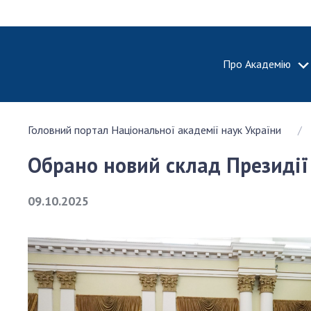
Про Академію
ПРО АКА
Головний портал Національної академії наук України
Про Наці
академію
Обрано новий склад Президії
України
Історія 
09.10.2025
100-річч
Націонал
академії
України
Нагороди
та почесн
НАН Укра