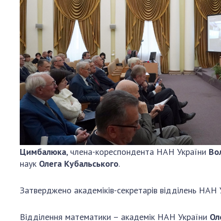
Персонал
Благодій
імені Бо
Віртуаль
НАН Укра
Концепці
Націонал
академії
України
Книга пам
Цимбалюка
, члена-кореспондента НАН України
Во
наук
Олега Кубальського
.
Затверджено академіків-секретарів відділень НАН 
Відділення математики – академік НАН України
Ол