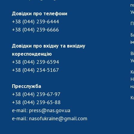
п
У
Довідки про телефони
+38 (044) 239-6444
П
+38 (044) 239-6666
Б
і
Довідки про вхідну та вихідну
кореспонденцію
В
У
+38 (044) 239-6594
+38 (044) 234-5167
К
Н
Пресслужба
н
+38 (044) 239-67-97
К
+38 (044) 239-65-88
e-mail:
press@nas.gov.ua
e-mail:
nasofukraine@gmail.com