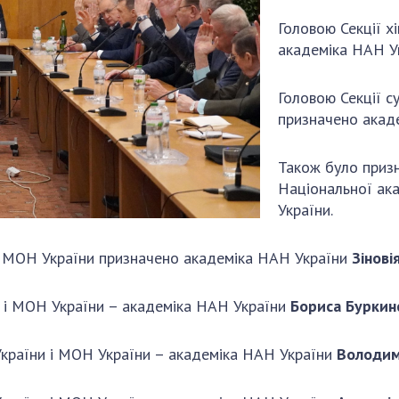
Головою Секції х
академіка НАН У
Головою Секції с
призначено акад
Також було призн
Національної акад
України.
і МОН України призначено академіка НАН України
Зінові
 і МОН України – академіка НАН України
Бориса Буркин
України і МОН України – академіка НАН України
Володим