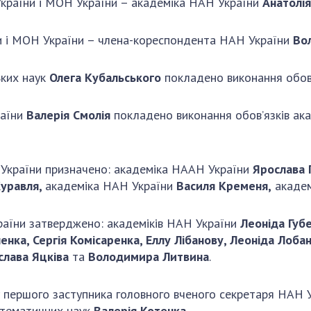
країни і МОН України – академіка НАН України
Анатолія
и і МОН України – члена-кореспондента НАН України
Во
ьких наук
Олега Кубальського
покладено виконання обов’
раїни
Валерія Смолія
покладено виконання обов’язків ака
 України призначено: академіка НААН України
Ярослава 
уравля,
академіка НАН України
Василя Кременя,
академ
раїни затверджено: академіків НАН України
Леоніда Губ
нка, Сергія Комісаренка, Еллу Лібанову, Леоніда Лобан
слава Яцківа
та
Володимира Литвина
.
першого заступника головного вченого секретаря НАН У
атематичних наук
Валерія Котенка
.