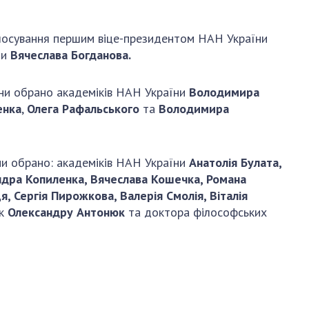
и, що становлять
НАН України
адбання
Державний
лосування першим віце-президентом НАН України
ивного
бюджет НАН
ни
Вячеслава Богданова.
науковими
України
 України
Вибори до складу
ни обрано академіків НАН України
Володимира
ективності
НАН України
енка
,
Олега Рафальського
та
Володимира
кових установ
Бланки документів
ових досліджень
НОВИНИ
и обрано: академіків НАН України
Анатолія Булата,
 в НАН України
ЗАСІДАННЯ
ндра Копиленка, Вячеслава Кошечка, Романа
кових кадрів
ПРЕЗИДІЇ НАН
, Сергія Пирожкова, Валерія Смолія, Віталія
оддю
УКРАЇНИ
ук
Олександру Антонюк
та доктора філософських
НАУКОВІ
ВИДАННЯ
МЕДІА ПРО НАС