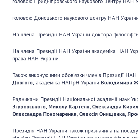
головою Придніпровського наукового центру НАН У
головою Донецького наукового центру НАН Україн
На члена Президії НАН України доктора філософс
На члена Президії НАН України академіка НАН Ук
права НАН України.
Також виконуючими обов’язки членів Президії НАН
Довгого,
академіка НАПрН України
Володимира Ж
Радниками Президії Національної академії наук Ук
Згуровського, Миколу Картеля, Олександра Кириле
Олександра Пономаренка, Олексія Онищенка, Яро
Президія НАН України також призначила на посаду 
відділу Президії НАН України кандидата фізико-м