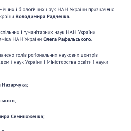
імічних і біологічних наук НАН України призначено
країни
Володимира Радченка
.
успільних і гуманітарних наук НАН України
еміка НАН України
Олега Рафальського
.
ачено голів регіональних наукових центрів
емії наук України і Міністерства освіти і науки
я Назарчука
;
ського
;
ира Семиноженка
;