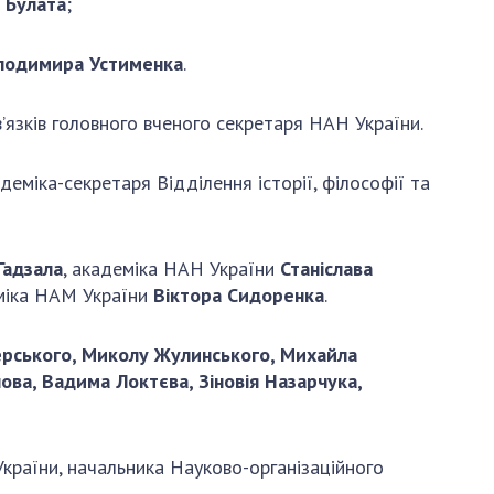
 Булата
;
лодимира Устименка
.
язків головного вченого секретаря НАН України.
деміка-секретаря Відділення історії, філософії та
Гадзала
, академіка НАН України
Станіслава
іка НАМ України
Віктора Сидоренка
.
ерського, Миколу Жулинського, Михайла
ова, Вадима Локтєва, Зіновія Назарчука,
країни, начальника Науково-організаційного