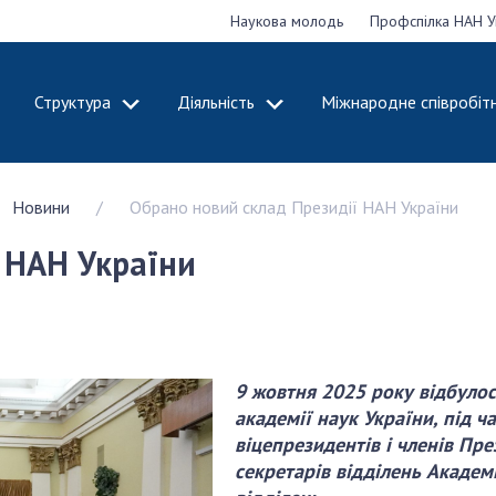
Наукова молодь
Профспілка НАН У
Структура
Діяльність
Міжнародне співробіт
ДЕМІЮ
СТРУКТУРА
ДІЯЛЬНІСТЬ
Новини
Обрано новий склад Президії НАН України
ональну
Президія НАН
Засідання През
 наук
України
Сесії Загальни
 НАН України
Апарат Президії
України
НАН України
Секція фізико-
Річні звіти НА
я
технічних і
Річні фінансові
ьної
математичних
Наукові публік
 наук
наук
діяльність
9 жовтня 2025 року відбулос
Секція хімічних і
академії наук України, під 
Охорона прав 
, відзнаки
біологічних наук
віцепрезидентів і членів Пр
власності та т
і звання
Секція суспільних
секретарів відділень Академ
технологій в н
їни
і гуманітарних