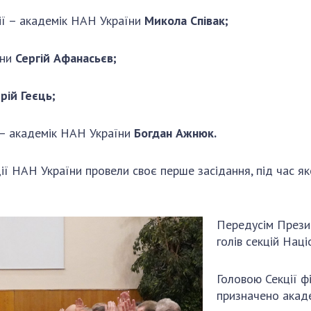
огії – академік НАН України
Микола Співак;
їни
Сергій Афанасьєв;
рій Геєць;
 – академік НАН України
Богдан Ажнюк.
ії НАН України провели своє перше засідання, під час я
Передусім Прези
голів секцій Наці
Головою Секції ф
призначено акад