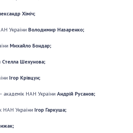
ександр Хіміч;
 НАН України
Володимир Назаренко;
аїни
Михайло Бондар;
и
Стелла Шехунова;
аїни
Ігор Крівцун;
 – академік НАН України
Андрій Русанов;
ік НАН України
Ігор Гаркуша;
рижак;