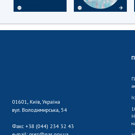
П
П
а
І
01601, Київ, Україна
1
вул. Володимирська, 54
Н
н
Факс
+38 (044) 234 32 43
e-mail:
prez@nas.gov.ua
Н