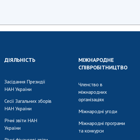
ДІЯЛЬНІСТЬ
МІЖНАРОДНЕ
СПІВРОБІТНИЦТВО
Засідання Президії
Членство в
НАН України
міжнародних
організаціях
Сесії Загальних зборів
НАН України
Міжнародні угоди
Річні звіти НАН
Міжнародні програми
України
та конкурси
Річні фінансові звіти