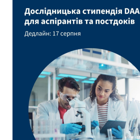
Персонал
Благодій
імені Бо
Віртуаль
НАН Укра
Концепці
Націонал
академії
України
Книга пам