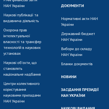
НАН України
ДОКУМЕНТИ
Наукові публікації та
Нормативні акти НАН
видавнича діяльність
України
Охорона прав
Державний бюджет
інтелектуальної
НАН України
власності та трансфер
технологій в наукових
Вибори до складу
установах
НАН України
Наукові об'єкти, що
Бланки документів
становлять
національне надбання
НОВИНИ
Центри колективного
користування
ЗАСІДАННЯ ПРЕЗИДІЇ
науковими приладами
НАН УКРАЇНИ
НАН України
НАУКОВІ ВИДАННЯ