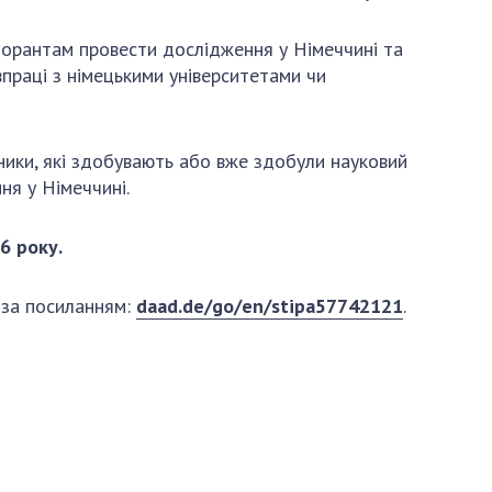
и, що становлять
НАН України
адбання
Державний
торантам провести дослідження у Німеччині та
ивного
бюджет НАН
впраці з німецькими університетами чи
науковими
України
 України
Вибори до складу
ективності
НАН України
ники, які здобувають або вже здобули науковий
кових установ
Бланки документів
ня у Німеччині.
ових досліджень
НОВИНИ
6 року.
 в НАН України
ЗАСІДАННЯ
кових кадрів
ПРЕЗИДІЇ НАН
 за посиланням:
daad.de/go/en/stipa57742121
.
оддю
УКРАЇНИ
НАУКОВІ
ВИДАННЯ
МЕДІА ПРО НАС