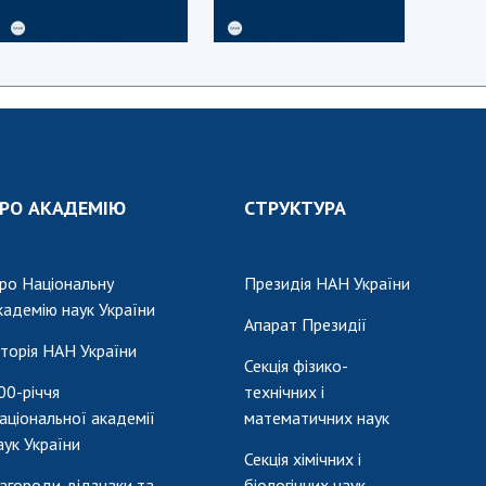
РО АКАДЕМІЮ
СТРУКТУРА
ро Національну
Президія НАН України
кадемію наук України
Апарат Президії
сторія НАН України
Секція фізико-
00-річчя
технічних і
аціональної академії
математичних наук
аук України
Секція хімічних і
агороди, відзнаки та
біологічних наук