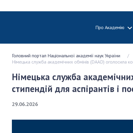
Про Академію
ПРО АКА
Головний портал Національної академії наук України
Про Наці
Німецька служба академічних обмінів (DAAD) оголосила кон
академію
України
Німецька служба академічних
Історія 
стипендій для аспірантів і по
100-річч
Націонал
академії
29.06.2026
України
Нагороди
та почесн
НАН Укра