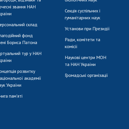
очесні звання НАН
Секція суспільних і
країни
гуманітарних наук
ерсональний склад
Установи при Президії
лагодійний фонд
Ради, комітети та
мені Бориса Патона
комісії
іртуальний тур у НАН
Наукові центри МОН
країни
та НАН України
онцепція розвитку
Громадські організації
аціональної академії
аук України
нига пам'яті