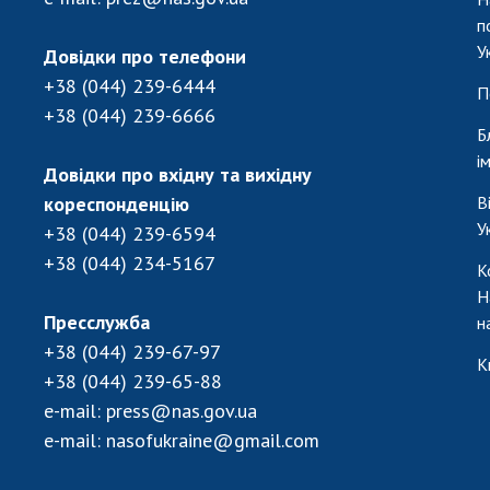
п
У
Довідки про телефони
+38 (044) 239-6444
П
+38 (044) 239-6666
Б
і
Довідки про вхідну та вихідну
кореспонденцію
В
У
+38 (044) 239-6594
+38 (044) 234-5167
К
Н
Пресслужба
н
+38 (044) 239-67-97
К
+38 (044) 239-65-88
e-mail:
press@nas.gov.ua
e-mail:
nasofukraine@gmail.com