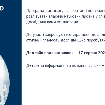
Наукові об'єкт
ьний склад
наук
національне н
Програма дає змогу аспірантам і постдок
ний фонд
Установи при
Центри колект
реалізувати власний науковий проєкт у спі
риса Патона
Президії
користування 
дослідницькими установами.
ний тур у
Ради, комітети
приладами НАН
їни
та комісії
Оцінювання еф
До участі запрошуються українські дослід
я розвитку
Наукові центри
діяльності нау
ступінь і планують дослідницьке перебуван
ьної
МОН та НАН
Конкурси наук
 наук
України
НАН України
Дедлайн подання заявок – 17 серпня 202
Громадські
Відкрита наука
'яті
організації
Підготовка нау
Детальна інформація та подання заявки –
Робота з мол