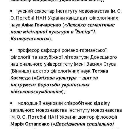
учений секретар Інституту мовознавства ім. О.
О. Потебні НАН України кандидат філологічних
наук
Аліна Гончаренко
(
«Лексико-семантичне
поле мілітарної культури в “Енеїді” І.
Котляревського»
);
професор кафедри романо-германської
філології та зарубіжної літератури Донецького
національного університету імені Василя Стуса
(Вінниця) доктор філологічних наук
Тетяна
Космеда
(
«Сміхова культура – щит та
інструмент боротьби українських
військовослужбовців»
);
молодший науковий співробітник відділу
загального мовознавства Інституту мовознавства
ім. О. О. Потебні НАН України доктор філософії
Марія Остапенко
(
«Дослідження спеціальної