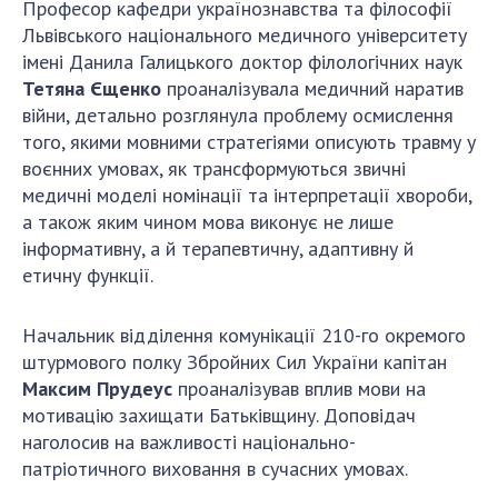
НОВИНИ
Професор кафедри українознавства та філософії
Львівського національного медичного університету
ЗАСІДАННЯ ПРЕЗИДІЇ НАН УКРАЇНИ
імені Данила Галицького доктор філологічних наук
Тетяна Єщенко
проаналізувала медичний наратив
НАУКОВІ ВИДАННЯ
війни, детально розглянула проблему осмислення
того, якими мовними стратегіями описують травму у
МЕДІА ПРО НАС
воєнних умовах, як трансформуються звичні
АКАДЕМІЯ КОМЕНТУЄ
медичні моделі номінації та інтерпретації хвороби,
а також яким чином мова виконує не лише
КОНТАКТИ
інформативну, а й терапевтичну, адаптивну й
етичну функції.
ПРОФСПІЛКА НАН УКРАЇНИ
КАБІНЕТ
Начальник відділення комунікації 210-го окремого
штурмового полку Збройних Сил України капітан
Максим Прудеус
проаналізував вплив мови на
мотивацію захищати Батьківщину. Доповідач
наголосив на важливості національно-
патріотичного виховання в сучасних умовах.