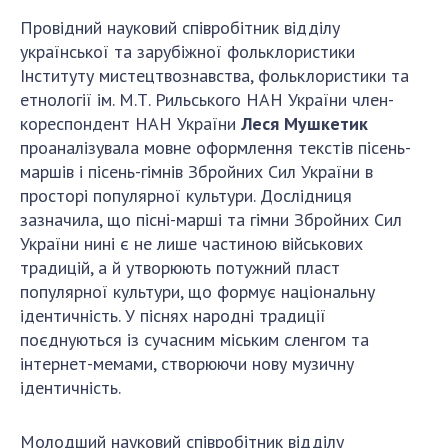
Провідний науковий співробітник відділу
української та зарубіжної фольклористики
Інституту мистецтвознавства, фольклористики та
етнології ім. М.Т. Рильського НАН України член-
кореспондент НАН України
Леся Мушкетик
проаналізувала мовне оформлення текстів пісень-
маршів і пісень-гімнів Збройних Сил України в
просторі популярної культури. Дослідниця
зазначила, що пісні-марші та гімни Збройних Сил
України нині є не лише частиною військових
традицій, а й утворюють потужний пласт
популярної культури, що формує національну
ідентичність. У піснях народні традиції
поєднуються із сучасним міським сленгом та
інтернет-мемами, створюючи нову музичну
ідентичність.
Молодший науковий співробітник відділу