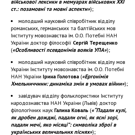
військової лексики в мемуарах військових XXI
ст.: позамовні та мовні аспекти»
);
молодший науковий співробітник відділу
романських, германських та балтійських мов
Інституту мовознавства ім. О.О. Потебні НАН
України доктор філософії
Сергій Терещенко
(
«Особливості псевдонімів вояків УПА»
);
молодший науковий співробітник відділу мов
України Інституту мовознавства ім. О.О. Потебні
НАН України
Ірина Голотова
(
«Ергонімія
Хмельниччини: динаміка змін в умовах війни»
);
завідувач відділу фольклористики Інституту
народознавства НАН України (Львів) доктор
філологічних наук
Галина Коваль
(
«“Падали кулі,
як дробен дожджі, падали огні, як ясні зорі,
падали мечі, яко місяці”: символіка зброї в
українських величальних піснях»
);