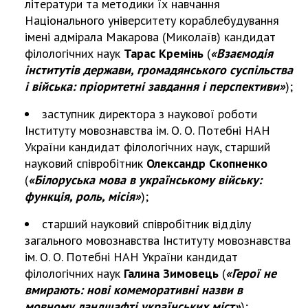
літератури та методики їх навчання
Національного університету кораблебудування
імені адмірала Макарова (Миколаїв) кандидат
філологічних наук
Тарас Кремінь
(
«Взаємодія
інститутів держави, громадянського суспільства
і війська: пріоритетні завдання і перспективи»
);
заступник директора з наукової роботи
Інституту мовознавства ім. О. О. Потебні НАН
України кандидат філологічних наук, старший
науковий співробітник
Олександр Скопненко
(
«Білоруська мова в українському війську:
функція, роль, місія»
);
старший науковий співробітник відділу
загального мовознавства Інституту мовознавства
ім. О. О. Потебні НАН України кандидат
філологічних наук
Галина Зимовець
(
«Герої не
вмирають: нові комеморативні назви в
мовному ландшафті українських міст»
);