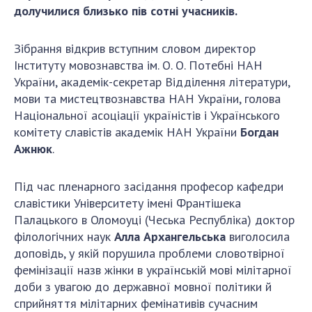
долучилися близько пів сотні учасників.
ДІЯЛЬНІСТЬ
Зібрання відкрив вступним словом директор
Засідання Президії НАН України
Інституту мовознавства ім. О. О. Потебні НАН
Сесії Загальних зборів НАН України
України, академік-секретар Відділення літератури,
Річні звіти НАН України
мови та мистецтвознавства НАН України, голова
Річні фінансові звіти НАН України
Національної асоціації україністів і Українського
комітету славістів академік НАН України
Богдан
Наукові публікації та видавнича діяльність
Ажнюк
.
Охорона прав інтелектуальної власності та
трансфер технологій в наукових установах
Під час пленарного засідання професор кафедри
Наукові об'єкти, що становлять національне
славістики Університету імені Франтішека
надбання
Палацького в Оломоуці (Чеська Республіка) доктор
Центри колективного користування
філологічних наук
Алла Архангельська
виголосила
науковими приладами НАН України
доповідь, у якій порушила проблеми словотвірної
Оцінювання ефективності діяльності
фемінізації назв жінки в українській мові мілітарної
наукових установ
доби з увагою до державної мовної політики й
Конкурси наукових досліджень НАН України
сприйняття мілітарних фемінативів сучасним