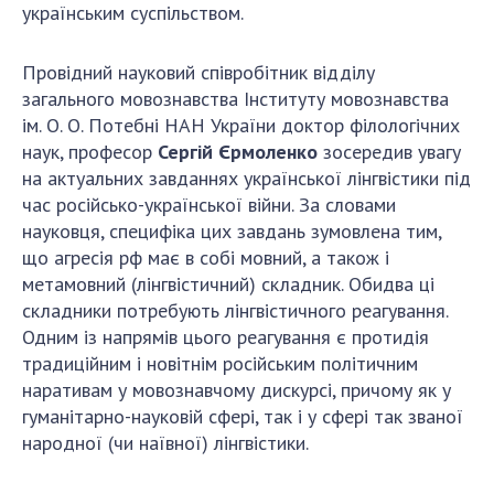
Відкрита наука в НАН України
українським суспільством.
Підготовка наукових кадрів
Робота з молоддю
Провідний науковий співробітник відділу
загального мовознавства Інституту мовознавства
ім. О. О. Потебні НАН України доктор філологічних
наук, професор
Сергій Єрмоленко
зосередив увагу
МІЖНАРОДНЕ СПІВРОБІТНИЦТВО
на актуальних завданнях української лінгвістики під
Членство в міжнародних організаціях
час російсько-української війни. За словами
науковця, специфіка цих завдань зумовлена тим,
Міжнародні угоди
що агресія рф має в собі мовний, а також і
Міжнародні програми та конкурси
метамовний (лінгвістичний) складник. Обидва ці
складники потребують лінгвістичного реагування.
ДОКУМЕНТИ
Одним із напрямів цього реагування є протидія
Нормативні акти НАН України
традиційним і новітнім російським політичним
Державний бюджет НАН України
наративам у мовознавчому дискурсі, причому як у
гуманітарно-науковій сфері, так і у сфері так званої
Вибори до складу НАН України
народної (чи наївної) лінгвістики.
Бланки документів