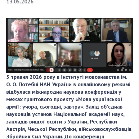
13.05.2026
СТРУКТУРА
Президія НАН України
Апарат Президії
Секція фізико-технічних і математичних
наук
Секція хімічних і біологічних наук
5 травня 2026 року в Інституті мовознавства ім.
Секція суспільних і гуманітарних наук
О. О. Потебні НАН України в онлайновому режимі
Установи при Президії
відбулася міжнародна наукова конференція у
Ради, комітети та комісії
межах грантового проєкту
«Мова української
Наукові центри МОН та НАН України
армії: учора, сьогодні, завтра».
Захід об’єднав
Громадські організації
науковців установ Національної академії наук,
закладів вищої освіти з України, Республіки
Австрія, Чеської Республіки, військовослужбовців
Збройних Сил України. До конференції