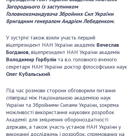
ДІЯЛЬНІСТЬ
Загороднього із заступником
Головнокомандувача Збройних Сил України
бригадним генералом Андрієм Лебеденком.
Засідання Президії НАН України
Сесії Загальних зборів НАН України
У зустрічі також взяли участь перший
Річні звіти НАН України
віцепрезидент НАН України академік
Вячеслав
Річні фінансові звіти НАН України
Богданов
, віцепрезидент НАН України академік
Наукові публікації та видавнича діяльність
Володимир Горбулін
та в.о. головного вченого
Охорона прав інтелектуальної власності та
секретаря НАН України доктор філософських наук
трансфер технологій в наукових установах
Олег Кубальський
.
Наукові об'єкти, що становлять національне
надбання
Під час розмови сторони обговорили питання
співпраці між Національною академією наук
Центри колективного користування
України та Збройними Силами України, зокрема
науковими приладами НАН України
можливості використання наукових розробок
Оцінювання ефективності діяльності
Академії для зміцнення обороноздатності
наукових установ
держави, а також участь установ НАН України у
Конкурси наукових досліджень НАН України
виконанні досліджень і розробок, спрямованих на