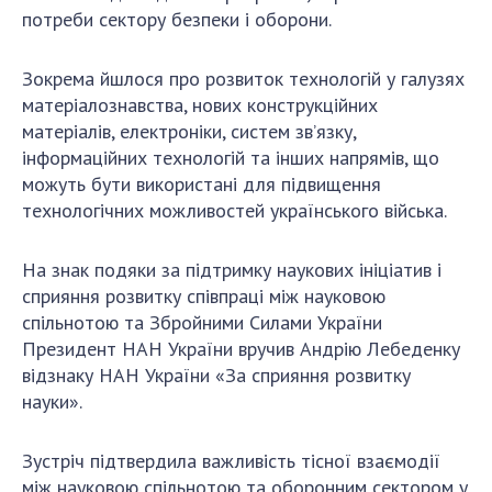
Відкрита наука в НАН України
потреби сектору безпеки і оборони.
Підготовка наукових кадрів
Робота з молоддю
Зокрема йшлося про розвиток технологій у галузях
матеріалознавства, нових конструкційних
матеріалів, електроніки, систем зв’язку,
МІЖНАРОДНЕ СПІВРОБІТНИЦТВО
інформаційних технологій та інших напрямів, що
можуть бути використані для підвищення
Членство в міжнародних організаціях
технологічних можливостей українського війська.
Міжнародні угоди
Міжнародні програми та конкурси
На знак подяки за підтримку наукових ініціатив і
сприяння розвитку співпраці між науковою
ДОКУМЕНТИ
спільнотою та Збройними Силами України
Президент НАН України вручив Андрію Лебеденку
Нормативні акти НАН України
відзнаку НАН України «За сприяння розвитку
Державний бюджет НАН України
науки».
Вибори до складу НАН України
Бланки документів
Зустріч підтвердила важливість тісної взаємодії
між науковою спільнотою та оборонним сектором у