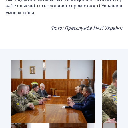
НОВИНИ
забезпеченні технологічної спроможності України в
умовах війни.
ЗАСІДАННЯ ПРЕЗИДІЇ НАН УКРАЇНИ
НАУКОВІ ВИДАННЯ
Фото: Пресслужба НАН України
МЕДІА ПРО НАС
АКАДЕМІЯ КОМЕНТУЄ
КОНТАКТИ
ПРОФСПІЛКА НАН УКРАЇНИ
КАБІНЕТ