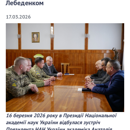
Лебеденком
СТРУКТУРА
17.03.2026
Президія НАН України
Апарат Президії
Секція фізико-технічних і математичних
наук
Секція хімічних і біологічних наук
Секція суспільних і гуманітарних наук
Установи при Президії
Ради, комітети та комісії
Наукові центри МОН та НАН України
Громадські організації
16 березня 2026 року в Президії Національної
академії наук України відбулася зустріч
Президента НАН України академіка Анатолія