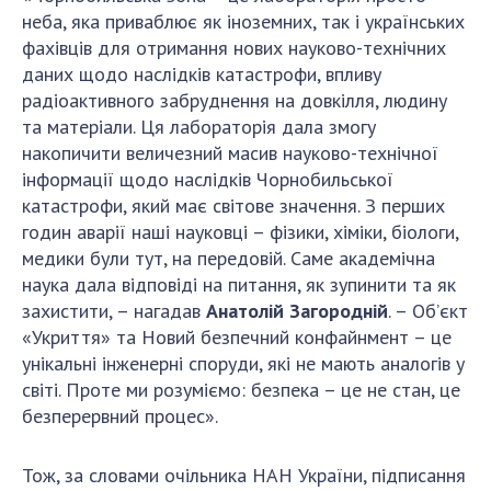
Відкрита наука в НАН України
неба, яка приваблює як іноземних, так і українських
Підготовка наукових кадрів
фахівців для отримання нових науково-технічних
Робота з молоддю
даних щодо наслідків катастрофи, впливу
радіоактивного забруднення на довкілля, людину
та матеріали. Ця лабораторія дала змогу
накопичити величезний масив науково-технічної
МІЖНАРОДНЕ СПІВРОБІТНИЦТВО
інформації щодо наслідків Чорнобильської
Членство в міжнародних організаціях
катастрофи, який має світове значення. З перших
годин аварії наші науковці – фізики, хіміки, біологи,
Міжнародні угоди
медики були тут, на передовій. Саме академічна
Міжнародні програми та конкурси
наука дала відповіді на питання, як зупинити та як
ДОКУМЕНТИ
захистити, – нагадав
Анатолій Загородній
. – Об’єкт
«Укриття» та Новий безпечний конфайнмент – це
Нормативні акти НАН України
унікальні інженерні споруди, які не мають аналогів у
Державний бюджет НАН України
світі. Проте ми розуміємо: безпека – це не стан, це
безперервний процес».
Вибори до складу НАН України
Бланки документів
Тож, за словами очільника НАН України, підписання