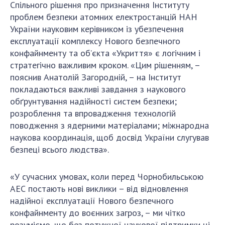
НОВИНИ
Спільного рішення про призначення Інституту
проблем безпеки атомних електростанцій НАН
ЗАСІДАННЯ ПРЕЗИДІЇ НАН УКРАЇНИ
України науковим керівником із убезпечення
експлуатації комплексу Нового безпечного
НАУКОВІ ВИДАННЯ
конфайнменту та об’єкта «Укриття» є логічним і
МЕДІА ПРО НАС
стратегічно важливим кроком. «Цим рішенням, –
пояснив Анатолій Загородній, – на Інститут
АКАДЕМІЯ КОМЕНТУЄ
покладаються важливі завдання з наукового
обґрунтування надійності систем безпеки;
КОНТАКТИ
розроблення та впровадження технологій
поводження з ядерними матеріалами; міжнародна
ПРОФСПІЛКА НАН УКРАЇНИ
наукова координація, щоб досвід України слугував
КАБІНЕТ
безпеці всього людства».
«У сучасних умовах, коли перед Чорнобильською
АЕС постають нові виклики – від відновлення
надійної експлуатації Нового безпечного
конфайнменту до воєнних загроз, – ми чітко
розуміємо, що без потужної наукової підтримки ці