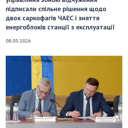
підписали спільне рішення щодо
СТРУКТУРА
двох саркофагів ЧАЕС і зняття
енергоблоків станції з експлуатації
Президія НАН України
08.05.2026
Апарат Президії
Секція фізико-технічних і математичних
наук
Секція хімічних і біологічних наук
Секція суспільних і гуманітарних наук
Установи при Президії
Ради, комітети та комісії
Наукові центри МОН та НАН України
Громадські організації