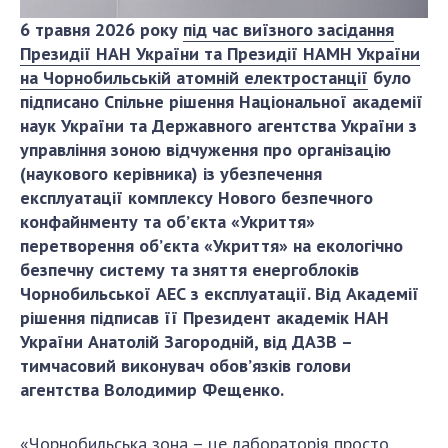
ДІЯЛЬНІСТЬ
6 травня 2026 року
під час виїзного засідання
Президії НАН України та Президії НАМН України
на Чорнобильській атомній електростанції
було
Засідання Президії НАН України
підписано Спільне рішення Національної академії
Сесії Загальних зборів НАН України
наук України та Державного агентства України з
Річні звіти НАН України
управління зоною відчуження про організацію
Річні фінансові звіти НАН України
(наукового керівника) із убезпечення
Наукові публікації та видавнича діяльність
експлуатації комплексу Нового безпечного
Охорона прав інтелектуальної власності та
конфайнменту та об’єкта «Укриття»
трансфер технологій в наукових установах
перетворення об’єкта «Укриття» на екологічно
безпечну систему та зняття енергоблоків
Наукові об'єкти, що становлять національне
Чорнобильської АЕС з експлуатації. Від Академії
надбання
рішення підписав її Президент академік НАН
Центри колективного користування
України Анатолій Загородній, від ДАЗВ –
науковими приладами НАН України
тимчасовий виконувач обов’язків голови
Оцінювання ефективності діяльності
агентства Володимир Фещенко.
наукових установ
Конкурси наукових досліджень НАН України
«Чорнобильська зона – це лабораторія просто