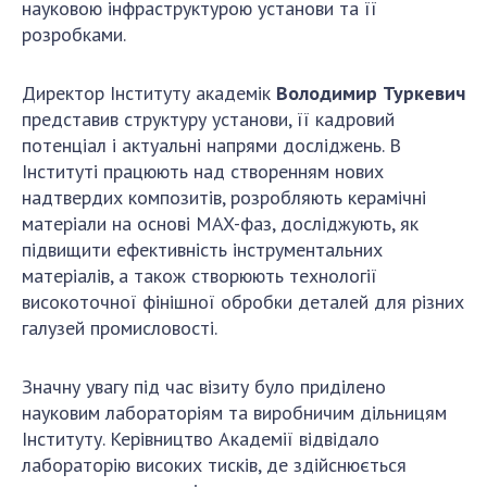
НОВИНИ
науковою інфраструктурою установи та її
розробками.
ЗАСІДАННЯ ПРЕЗИДІЇ НАН УКРАЇНИ
Директор Інституту академік
Володимир Туркевич
НАУКОВІ ВИДАННЯ
представив структуру установи, її кадровий
МЕДІА ПРО НАС
потенціал і актуальні напрями досліджень. В
Інституті працюють над створенням нових
АКАДЕМІЯ КОМЕНТУЄ
надтвердих композитів, розробляють керамічні
матеріали на основі MAX-фаз, досліджують, як
КОНТАКТИ
підвищити ефективність інструментальних
матеріалів, а також створюють технології
ПРОФСПІЛКА НАН УКРАЇНИ
високоточної фінішної обробки деталей для різних
КАБІНЕТ
галузей промисловості.
Значну увагу під час візиту було приділено
науковим лабораторіям та виробничим дільницям
Інституту. Керівництво Академії відвідало
лабораторію високих тисків, де здійснюється