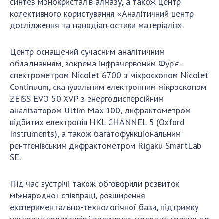
синтез монокристалів алмазу, а також центр
колективного користування «Аналітичний центр
дослідження та нанодіагностики матеріалів».
Центр оснащений сучасним аналітичним
обладнанням, зокрема інфрачервоним Фур’є-
спектрометром Nicolet 6700 з мікроскопом Nicolet
Continuum, сканувальним електронним мікроскопом
ZEISS EVO 50 XVP з енергодисперсійним
аналізатором Ultim Max 100, дифрактометром
відбитих електронів HKL CHANNEL 5 (Oxford
Instruments), а також багатофункціональним
рентгенівським дифрактометром Rigaku SmartLab
SE.
Під час зустрічі також обговорили розвиток
міжнародної співпраці, розширення
експериментально-технологічної бази, підтримку
наукових колективів і залучення молодих учених до