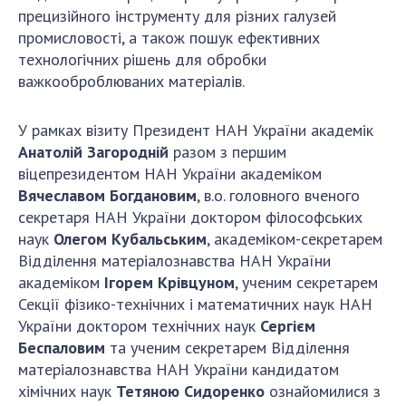
Відкрита наука в НАН України
прецизійного інструменту для різних галузей
Підготовка наукових кадрів
промисловості, а також пошук ефективних
Робота з молоддю
технологічних рішень для обробки
важкооброблюваних матеріалів.
МІЖНАРОДНЕ СПІВРОБІТНИЦТВО
У рамках візиту Президент НАН України академік
Анатолій Загородній
разом з першим
Членство в міжнародних організаціях
віцепрезидентом НАН України академіком
Міжнародні угоди
Вячеславом Богдановим
, в.о. головного вченого
секретаря НАН України доктором філософських
Міжнародні програми та конкурси
наук
Олегом Кубальським
, академіком-секретарем
ДОКУМЕНТИ
Відділення матеріалознавства НАН України
академіком
Ігорем Крівцуном
, ученим секретарем
Нормативні акти НАН України
Секції фізико-технічних і математичних наук НАН
Державний бюджет НАН України
України доктором технічних наук
Сергієм
Вибори до складу НАН України
Беспаловим
та ученим секретарем Відділення
матеріалознавства НАН України кандидатом
Бланки документів
хімічних наук
Тетяною Сидоренко
ознайомилися з