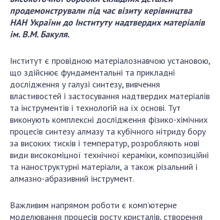
ДІЯЛЬНІСТЬ
продемонстрували під час візиту керівництва
НАН України до Інституту надтвердих матеріалів
ім. В.М. Бакуля.
Засідання Президії НАН України
Сесії Загальних зборів НАН України
Інститут є провідною матеріалознавчою установою,
Річні звіти НАН України
що здійснює фундаментальні та прикладні
Річні фінансові звіти НАН України
дослідження у галузі синтезу, вивчення
Наукові публікації та видавнича діяльність
властивостей і застосування надтвердих матеріалів
Охорона прав інтелектуальної власності та
та інструментів і технологій на їх основі. Тут
трансфер технологій в наукових установах
виконують комплексні дослідження фізико-хімічних
процесів синтезу алмазу та кубічного нітриду бору
Наукові об'єкти, що становлять національне
за високих тисків і температур, розробляють нові
надбання
види високоміцної технічної кераміки, композиційні
Центри колективного користування
та наноструктурні матеріали, а також різальний і
науковими приладами НАН України
алмазно-абразивний інструмент.
Оцінювання ефективності діяльності
наукових установ
Важливим напрямом роботи є комп’ютерне
Конкурси наукових досліджень НАН України
моделювання процесів росту кристалів, створення