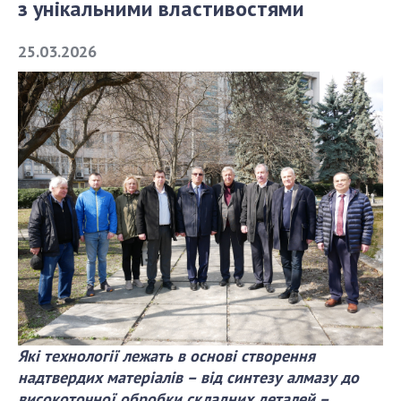
з унікальними властивостями
СТРУКТУРА
25.03.2026
Президія НАН України
Апарат Президії
Секція фізико-технічних і математичних
наук
Секція хімічних і біологічних наук
Секція суспільних і гуманітарних наук
Установи при Президії
Ради, комітети та комісії
Наукові центри МОН та НАН України
Громадські організації
Які технології лежать в основі створення
надтвердих матеріалів – від синтезу алмазу до
високоточної обробки складних деталей –