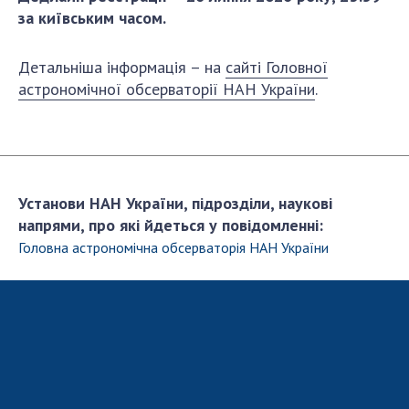
НОВИНИ
за київським часом.
ЗАСІДАННЯ ПРЕЗИДІЇ НАН УКРАЇНИ
Детальніша інформація – на
сайті Головної
НАУКОВІ ВИДАННЯ
астрономічної обсерваторії НАН України
.
МЕДІА ПРО НАС
АКАДЕМІЯ КОМЕНТУЄ
КОНТАКТИ
Установи НАН України, підрозділи, наукові
напрями, про які йдеться у повідомленні:
ПРОФСПІЛКА НАН УКРАЇНИ
Головна астрономiчна обсерваторiя НАН України
КАБІНЕТ