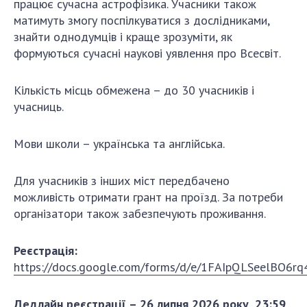
працює сучасна астрофізика. Учасники також
Відкрита наука в НАН України
матимуть змогу поспілкуватися з дослідниками,
Підготовка наукових кадрів
знайти однодумців і краще зрозуміти, як
Робота з молоддю
формуються сучасні наукові уявлення про Всесвіт.
Кількість місць обмежена – до 30 учасників і
МІЖНАРОДНЕ СПІВРОБІТНИЦТВО
учасниць.
Членство в міжнародних організаціях
Мови школи – українська та англійська.
Міжнародні угоди
Міжнародні програми та конкурси
Для учасників з інших міст передбачено
ДОКУМЕНТИ
можливість отримати грант на проїзд. За потреби
організатори також забезпечують проживання.
Нормативні акти НАН України
Державний бюджет НАН України
Реєстрація:
Вибори до складу НАН України
https://docs.google.com/forms/d/e/1FAIpQLSeelBO
Бланки документів
Дедлайн реєстрації – 26 липня 2026 року, 23:59