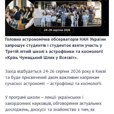
ДІЯЛЬНІСТЬ
Засідання Президії НАН України
Сесії Загальних зборів НАН України
Річні звіти НАН України
Головна астрономічна обсерваторія НАН України
Річні фінансові звіти НАН України
запрошує студентів і студенток взяти участь у
Наукові публікації та видавнича діяльність
Третій літній школі з астрофізики та космології
Охорона прав інтелектуальної власності та
«Крізь Чумацький Шлях у Всесвіт».
трансфер технологій в наукових установах
Наукові об'єкти, що становлять національне
Захід відбудеться 24-26 серпня 2026 року в Києві
надбання
та буде присвячений двом важливим напрямам
Центри колективного користування
сучасної астрономії – астрофізиці та космології.
науковими приладами НАН України
Оцінювання ефективності діяльності
У програмі школи – лекції українських і
наукових установ
закордонних науковців, обговорення актуальних
Конкурси наукових досліджень НАН України
досліджень, дискусії та знайомство з тим, як