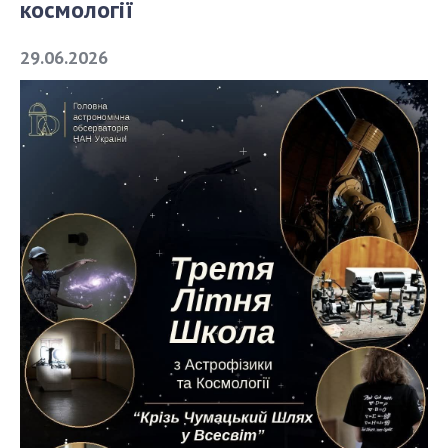
космології
СТРУКТУРА
29.06.2026
Президія НАН України
Апарат Президії
Секція фізико-технічних і математичних
наук
Секція хімічних і біологічних наук
Секція суспільних і гуманітарних наук
Установи при Президії
Ради, комітети та комісії
Наукові центри МОН та НАН України
Громадські організації