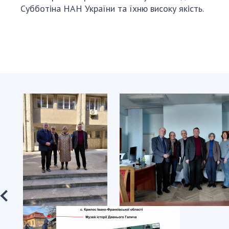
Субботіна НАН України та їхню високу якість.
Зліва
Зліва
направо:
направо: