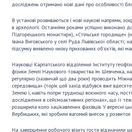
досліджень отримано нові дані про особливості бло
В установі розвиваються і нові наукові напрями, зо
в археології. Останніми роками успішно виконано д
Підгорецького монастиря), «Стільське городище» (на
Івана Виговського у селі Руда Львівської області; н
підсумку виявлено низку прихованих об’єктів, які м
Науковці Карпатського відділення Інституту геофізи
фізики Землі Наукового товариства ім. Шевченка, н
регулярно (зазвичай що два роки) проводить Міжнар
середовища» (торік цей захід відбувся вже вдесяте)
Землю і, навіть попри труднощі воєнного часу, пост
дослідження в сейсмоактивних регіонах», що її теж 
розширила коло зацікавлених фахівців. У вересні ць
Вербицьких, які зробили вагомий внесок у розвиток с
На завершення робочого візиту гостя відзначили шир