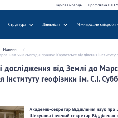
Наукова молодь
Профспілка НАН У
Структура
Діяльність
Міжнародне співробіт
ДЕМІЮ
СТРУКТУРА
ДІЯЛЬНІСТЬ
Новини
ональну
Президія НАН
Засідання През
са: над чим сьогодні працює Карпатське відділення Інституту ге
 наук
України
Сесії Загальни
Апарат Президії
України
 дослідження від Землі до Марс
НАН України
Секція фізико-
Річні звіти НА
Інституту геофізики ім. С.І. Су
я
технічних і
Річні фінансові
ьної
математичних
Наукові публік
 наук
наук
діяльність
Секція хімічних і
Охорона прав 
, відзнаки
біологічних наук
власності та т
Академік-секретар Відділення наук про
і звання
Секція суспільних
технологій в н
Шехунова і вчений секретар Відділення 
їни
і гуманітарних