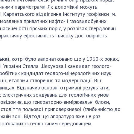
ричними параметрами. Як допоміжні можуть
Карпатського відділення Інституту геофізики ім.
амовлення приватних нафто- і газовидобувних
асиченості гірських порід у розрізах свердловин
актичну ефективність і високу достовірність
ька
), котрі було започатковано ще у 1960-х роках,
Н України Стелла Шехунова і кандидат геолого-
робітник кандидат геолого-мінералогічних наук
ї, етапами створення та модернізації. Він
вищах. Відзначив основні отримані результати,
 електричних зондувань для геологічних умов
овідомив, що генераторно-вимірювальні блоки,
століття польової приповерхневої (глибинністю до
ній зоні. Відтоді ця апаратура вже не раз
пов’язаних із геологічним середовищем.