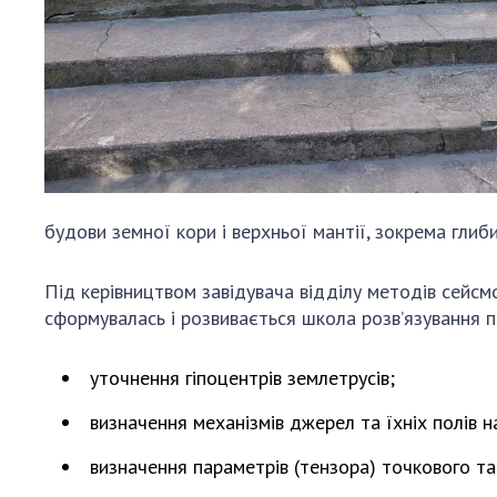
будови земної кори і верхньої мантії, зокрема гли
Під керівництвом завідувача відділу методів сейс
сформувалась і розвивається школа розв’язування п
уточнення гіпоцентрів землетрусів;
визначення механізмів джерел та їхніх полів
визначення параметрів (тензора) точкового та