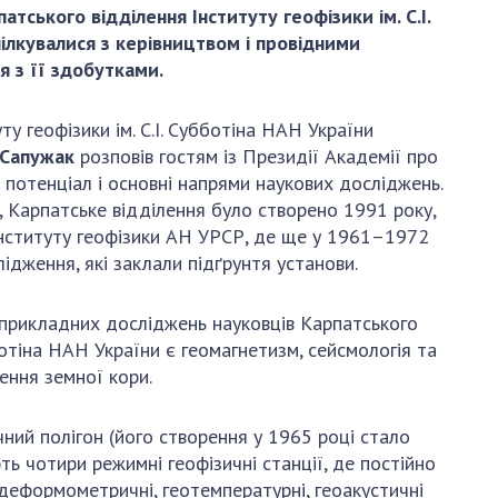
и, що становлять
НАН України
атського відділення Інституту геофізики ім. С.І.
адбання
пілкувалися з керівництвом і провідними
Державний
ивного
я з її здобутками.
бюджет НАН
науковими
України
 України
у геофізики ім. С.І. Субботіна НАН України
Вибори до складу
ективності
 Сапужак
розповів гостям із Президії Академії про
НАН України
кових установ
й потенціал і основні напрями наукових досліджень.
Бланки документів
ових досліджень
о, Карпатське відділення було створено 1991 року,
НОВИНИ
 Інституту геофізики АН УРСР, де ще у 1961–1972
ідження, які заклали підґрунтя установи.
 в НАН України
ЗАСІДАННЯ
кових кадрів
ПРЕЗИДІЇ НАН
прикладних досліджень науковців Карпатського
оддю
УКРАЇНИ
бботіна НАН України є геомагнетизм, сейсмологія та
ення земної кори.
НАУКОВІ
ВИДАННЯ
ний полігон (його створення у 1965 році стало
МЕДІА ПРО НАС
ть чотири режимні геофізичні станції, де постійно
, деформометричні, геотемпературні, геоакустичні