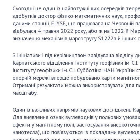
Сьогодні це один із найпотужніших осередків теорет
здобутків доктор фізико-математичних наук, профе
даними станції ELYSE, що працювала на Червоній пл
відбулася 4 травня 2022 року, або ж на 1222-й Мар
визначення механізмів марсотрусу S1222a й інших с
З ініціативи і під керівництвом завідувача відділ
Карпатського відділення Інституту геофізики ім. С.
Інституту геофізики ім. С.І. Субботіна НАН Україн
опорній мережі вперше побудовано карти магнітног
Отримані результати можна використовувати для по
масштабу.
Один із важливих напрямів наукових досліджень Кар
Для виявлення ознак вуглеводнів у польових умовах
ефекти у магнітному полі, застосування високоточн
нанотесла), що пов’язуються із покладами вуглево
поля у ближній зоні, що дає змогу отримувати не ті