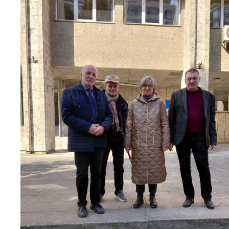
Персонал
Благодій
імені Бо
Віртуаль
НАН Укра
Концепці
Націонал
академії
України
Книга пам