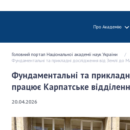
Про Академію
ПРО АКА
Головний портал Національної академії наук України
Про Наці
Фундаментальні та прикладні дослідження від Землі до Мар
академію
України
Фундаментальні та прикладні
Історія 
працює Карпатське відділення 
100-річч
Націонал
академії
20.04.2026
України
Нагороди
та почесн
НАН Укра