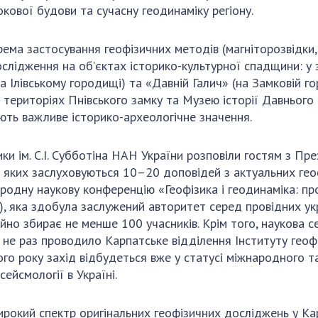
кової будови та сучасну геодинаміку регіону.
крема застосування геофізичних методів (магніторозвідки
ослідження на об’єктах історико-культурної спадщини: у 
 Ілівському городищі) та «Давній Галич» (на Замковій го
а територіях Пнівського замку та Музею історії Давнього 
ають важливе історико-археологічне значення.
ки ім. С.І. Субботіна НАН України розповіли гостям з Пре
а яких заслуховуються 10–20 доповідей з актуальних гео
одну наукову конференцію «Геофізика і геодинаміка: про
, яка здобула заслужений авторитет серед провідних укра
ійно збирає не менше 100 учасників. Крім того, наукова с
не раз проводило Карпатське відділення Інституту геофіз
ого року захід відбудеться вже у статусі міжнародного та
ейсмології в Україні.
окий спектр оригінальних геофізичних досліджень у Карпа