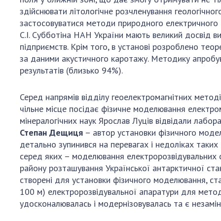
здійснювати літологічне розчленування геологічног
застосовуватися методи природного електричного по
С.І. Субботіна НАН України мають великий досвід в
підприємств. Крім того, в установі розроблено тео
за даними акустичного каротажу. Методику апробува
результатів (близько 94%).
Серед напрямів відділу геоелектромагнітних методі
чільне місце посідає фізичне моделювання електро
мінералогічних наук Ярослав Луців відвідали лабор
Степан Дещиця
– автор установки фізичного модел
детально зупинився на перевагах і недоліках таких
серед яких – моделювання електророзвідувальних 
району розташування Української антарктичної ста
створені для установки фізичного моделювання, ст
100 м) електророзвідувальної апаратури для метод
удосконалювалась і модернізовувалась та є незамін