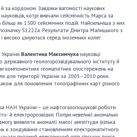
а й за кордоном. Завдяки вагомості наукових
ауковців, котрі вивчали сейсмічність Марса за
 більш як 1300 сейсмічних подій. Найсильніша з них
а позначку S1222a. Результати Дмитра Малицького з
і високо цінуються серед іноземних колег.
Н України
Валентина Максимчука
науковці
ого державного геологорозвідувального інституту й
ками компонентних геомагнітних спостережень на
ля для території України за 2005–2010 роки.
також для поновлення топографічних карт різного
тіна НАН України – це нафтогазопошукові роботи.
то- й електророзвідки. Попри невеликі аномальні
змогу виявляти аномалії малої амплітуди (кілька
нь є зондування становленням електромагнітного
начати питомий електричний опір гірських порід,