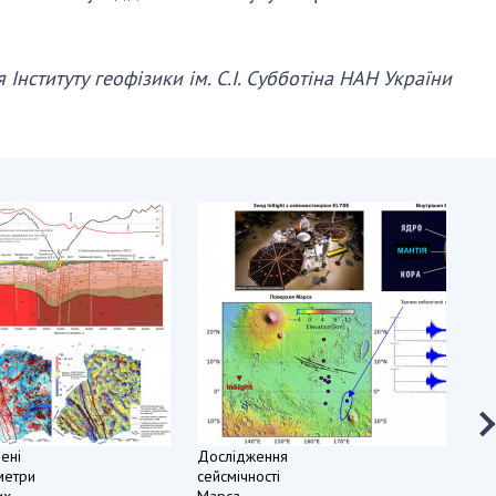
Інституту геофізики ім. С.І. Субботіна НАН України
ені
Дослідження
метри
сейсмічності