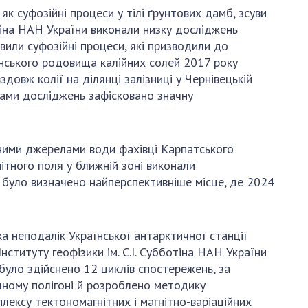
 суфозійні процеси у тілі ґрунтових дамб, зсуви
отіна НАН України виконали низку досліджень
или суфозійні процеси, які призводили до
нського родовища калійних солей 2017 року
здовж колії на ділянці залізниці у Чернівецькій
ками досліджень зафісковано значну
ивними джерелами води фахівці Карпатського
ітного поля у ближній зоні виконали
ь було визначено найперспективніше місце, де 2024
а неподалік Української антарктичної станції
ституту геофізики ім. С.І. Субботіна НАН України
 було здійснено 12 циклів спостережень, за
чному полігоні й розроблено методику
лексу тектономагнітних і магнітно-варіаційних