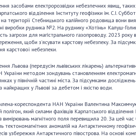
ня засобами електророзвідки небезпечних явищ, таких як
арпатського відділення Інституту геофізики ім. С.І. Субб
на території Стебницького калійного родовища вони вияв
ні виробки рудника №2. На руднику «Хотінь» Калуш-Голи
ість загрози для магістрального газопроводу. 2023 року в
ереження, щоби з’ясувати карстову небезпеку. За підсум
ня карстової небезпеки.
чення Львова (передусім львівських лікарень) альтернат
 НАН України методом зондувань становленням електромагн
нках у північній частині міста. За підсумками досліджен
з найкращих у Львові за дебетом і якістю води.
ті члена-кореспондента НАН України Валентина Максимчук
олігон, який силами фахівців Карпатського відділення Ін
тів вимірювань магнітного поля перевищила 20. За цей час
ь тектономагнітних аномалій на Антарктичному геофізи
ів узбережжя Антарктичного півострова. На основі комп