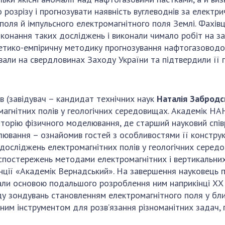
о розрізу і прогнозувати наявність вуглеводнів за елект
ля й імпульсного електромагнітного поля Землі. Фахівці 
иконання таких досліджень і виконали чимало робіт на з
ретико-емпіричну методику прогнозування нафтогазоводон
ли на свердловинах Заходу України та підтвердили її пр
в (завідувач – кандидат технічних наук
Наталія Забродс
магнітних полів у геологічних середовищах. Академік НА
аторію фізичного моделювання, де старший науковий спів
ювання – ознайомив гостей з особливостями її конструкці
 досліджень електромагнітних полів у геологічних середо
спостережень методами електромагнітних і вертикальних
нції «Академік Вернадський». На завершення науковець п
али основою подальшого розроблення ним наприкінці ХХ 
у зондувань становленням електромагнітного поля у ближ
ним інструментом для розв’язання різноманітних задач, 