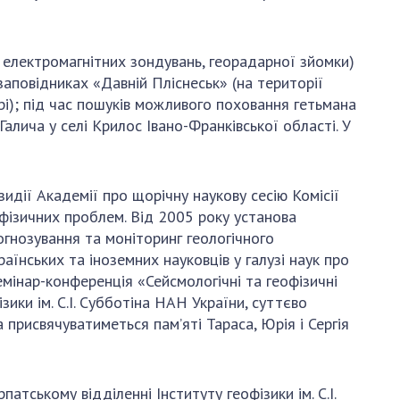
, електромагнітних зондувань, георадарної зйомки)
заповідниках «Давній Пліснеськ» (на території
рі); під час пошуків можливого поховання гетьмана
Галича у селі Крилос Івано-Франківської області. У
зидії Академії про щорічну наукову сесію Комісії
фізичних проблем. Від 2005 року установа
гнозування та моніторинг геологічного
їнських та іноземних науковців у галузі наук про
емінар-конференція «Сейсмологічні та геофізичні
ики ім. С.І. Субботіна НАН України, суттєво
 присвячуватиметься пам’яті Тараса, Юрія і Сергія
тському відділенні Інституту геофізики ім. С.І.