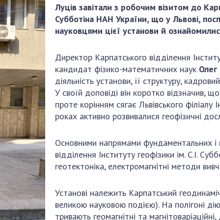
Наукові об'єкт
Луців завітали з робочим візитом до Карп
ьний склад
наук
національне н
Субботіна НАН України, що у Львові, пос
ний фонд
Установи при
Центри колект
науковцями цієї установи й ознайомилис
риса Патона
Президії
користування 
ний тур у
Ради, комітети
приладами НАН
Директор Карпатського відділення Інститут
їни
та комісії
Оцінювання еф
кандидат фізико-математичних наук
Олег
я розвитку
Наукові центри
діяльності нау
діяльність установи, її структуру, кадрови
ьної
МОН та НАН
Конкурси наук
У своїй доповіді він коротко відзначив, щ
 наук
України
НАН України
проте корінням сягає Львівського філіалу
Громадські
роках активно розвивалися геофізичні досл
Відкрита наука
'яті
організації
Підготовка нау
Основними напрямами фундаментальних і 
Робота з мол
відділення Інституту геофізики ім. С.І. Су
геотектоніка, електромагнітні методи вивч
Установі належить Карпатський геодинаміч
великою науковою подією). На полігоні дію
тривають геомагнітні та магнітоваріаційні