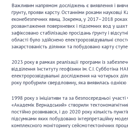
Важливим напрямом досліджень є виявлення і вивчен
ґрунту, прояви карсту. Останніми роками науковці К
еконебезпечних явищ. Зокрема, у 2017–2018 роках 
розвантаження поверхневих і підземних вод у шахт
зафіксовано стабілізацію просідань ґрунту і відсутн
області було здійснено електророзвідувальні спост
закарстованість ділянки та побудовано карту ступе
2023 року в рамках реалізації програми із забезпе
відділення Інституту геофізики ім. С.І. Субботіна
електророзвідувальні дослідження на чотирьох діля
року пробурили свердловину, яка виявилась однією 
1998 року з ініціативи та за безпосередньої учас
«Академік Вернадський» створили тектономагнітний п
постійно розвивався, і до 2020 року кількість пунк
підсумками яких побудовано інтерпретаційну модел
комплексного моніторингу сейсмотектонічних процес