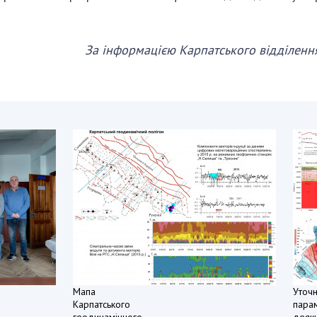
За інформацією Карпатського відділення 
Мапа
Уточн
Карпатського
пара