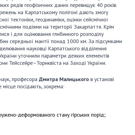
АКАДЕМІЯ
ких рядів геофізичних даних перевищує 40 років.
КОМЕНТУЄ
режень на Карпатському полігоні дають змогу
ої тектоніки, геодинаміки, оцінки сейсмічної
КОНТАКТИ
ейсмічними подіями на території Закарпаття. Крім
ПРОФСПІЛКА НАН
алися і для оцінювання глибинного розподілу
УКРАЇНИ
бин середньої мантії понад 1000 км. За підсумками
 моделювання науковці Карпатського відділення
КАБІНЕТ
Н України уточнили параметри деяких елементів
зони Тейссейре–Торнквіста на Заході України.
 наук, професора
Дмитра Малицького
в установі
 місце посідають, зокрема:
ружено-деформованого стану гірських порід;