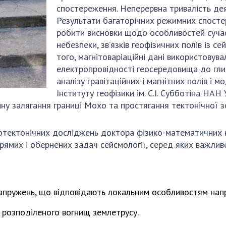
спостереження. Неперервна тривалість дея
Результати багаторічних режимних спосте
робити висновки щодо особливостей сучасн
небезпеки, зв’язків геофізичних полів із с
того, магнітоваріаційні дані використовув
електропровідності геосередовища до гли
аналізу гравітаційних і магнітних полів і
Інституту геофізики ім. С.І. Субботіна НА
бину залягання границі Мохо та простягання тектонічної 
мотектонічних досліджень доктора фізико-математичних
рямих і обернених задач сейсмології, серед яких важливе
 напружень, що відповідають локальним особливостям нап
 розподіленого вогнищ землетрусу.