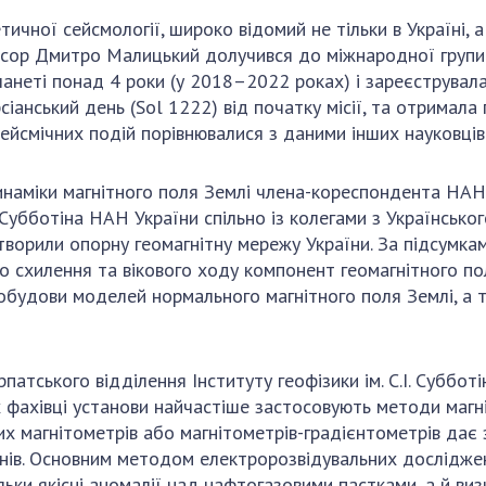
ичної сейсмології, широко відомий не тільки в Україні, 
сор Дмитро Малицький долучився до міжнародної групи н
анеті понад 4 роки (у 2018–2022 роках) і зареєструвала
сіанський день (Sol 1222) від початку місії, та отримал
ейсмічних подій порівнювалися з даними інших науковців 
у динаміки магнітного поля Землі члена-кореспондента НА
І. Субботіна НАН України спільно із колегами з Українськ
и створили опорну геомагнітну мережу України. За підсум
о схилення та вікового ходу компонент геомагнітного по
будови моделей нормального магнітного поля Землі, а 
патського відділення Інституту геофізики ім. С.І. Суббо
 фахівці установи найчастіше застосовують методи магні
их магнітометрів або магнітометрів-градієнтометрів дає 
днів. Основним методом електророзвідувальних дослідже
льки якісні аномалії над нафтогазовими пастками, а й виз