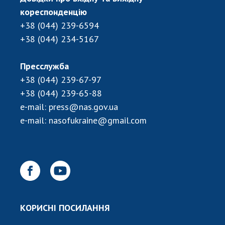
НОВИНИ
кореспонденцію
ЗАСІДАННЯ ПРЕЗИДІЇ НАН УКРАЇНИ
+38 (044) 239-6594
+38 (044) 234-5167
НАУКОВІ ВИДАННЯ
МЕДІА ПРО НАС
Пресслужба
+38 (044) 239-67-97
АКАДЕМІЯ КОМЕНТУЄ
+38 (044) 239-65-88
e-mail:
press@nas.gov.ua
КОНТАКТИ
e-mail:
nasofukraine@gmail.com
ПРОФСПІЛКА НАН УКРАЇНИ
КАБІНЕТ
КОРИСНІ ПОСИЛАННЯ