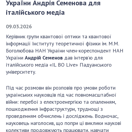
України Андрія Семенова для
італійського медіа
СТРУКТУРА
09.03.2026
Президія НАН України
Керівник групи квантової оптики та квантової
Апарат Президії
інформації Інституту теоретичної фізики ім. М.М.
Секція фізико-технічних і математичних
Боголюбова НАН України член-кореспондент НАН
наук
України
Андрій Семенов
дав інтерв’ю для
італійського медіа «IL BO Live» Падуанського
Секція хімічних і біологічних наук
університету.
Секція суспільних і гуманітарних наук
Установи при Президії
Під час розмови він розповів про умови роботи
Ради, комітети та комісії
українських науковців під час повномасштабної
Наукові центри МОН та НАН України
війни: перебої з електроенергією та опаленням,
Громадські організації
пошкодження інфраструктури, труднощі з
проведенням обчислень і досліджень. Водночас,
науковець наголосив, що попри ці виклики наукові
колективи продовжують працювати, навчати