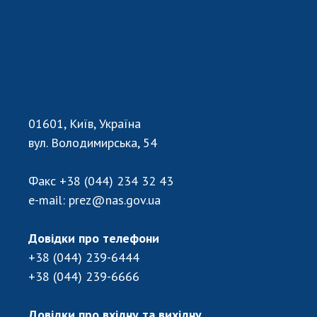
Відкрита наука в НАН України
Підготовка наукових кадрів
Робота з молоддю
МІЖНАРОДНЕ СПІВРОБІТНИЦТВО
01601, Київ, Україна
Членство в міжнародних організаціях
вул. Володимирська, 54
Міжнародні угоди
Міжнародні програми та конкурси
Факс
+38 (044) 234 32 43
e-mail:
prez@nas.gov.ua
ДОКУМЕНТИ
Нормативні акти НАН України
Довідки про телефони
Державний бюджет НАН України
+38 (044) 239-6444
Вибори до складу НАН України
+38 (044) 239-6666
Бланки документів
Довідки про вхідну та вихідну