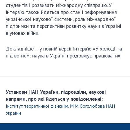
студентів і розвивати міжнародну співпрацю. У
ДІЯЛЬНІСТЬ
інтерв’ю також йдеться про стан і реформування
української наукової системи, роль міжнародної
Засідання Президії НАН України
підтримки та перспективи розвитку науки в Україні
Сесії Загальних зборів НАН України
в умовах війни.
Річні звіти НАН України
Річні фінансові звіти НАН України
Докладніше – у повній версії
інтерв’ю «У холоді та
Наукові публікації та видавнича діяльність
під вогнем: наука в Україні продовжує працювати»
Охорона прав інтелектуальної власності та
трансфер технологій в наукових установах
Наукові об'єкти, що становлять національне
надбання
Установи НАН України, підрозділи, наукові
Центри колективного користування
напрями, про які йдеться у повідомленні:
науковими приладами НАН України
Інститут теоретичної фізики ім. М.М. Боголюбова НАН
Оцінювання ефективності діяльності
України
наукових установ
Конкурси наукових досліджень НАН України