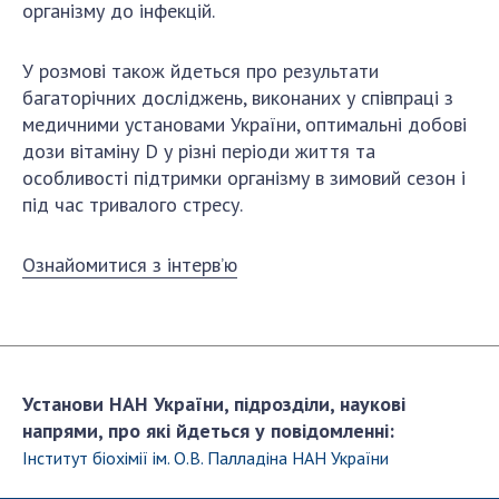
організму до інфекцій.
ДІЯЛЬНІСТЬ
У розмові також йдеться про результати
Засідання Президії НАН України
багаторічних досліджень, виконаних у співпраці з
Сесії Загальних зборів НАН України
медичними установами України, оптимальні добові
Річні звіти НАН України
дози вітаміну D у різні періоди життя та
особливості підтримки організму в зимовий сезон і
Річні фінансові звіти НАН України
під час тривалого стресу.
Наукові публікації та видавнича діяльність
Охорона прав інтелектуальної власності та
Ознайомитися з інтерв’ю
трансфер технологій в наукових установах
Наукові об'єкти, що становлять національне
надбання
Центри колективного користування
науковими приладами НАН України
Установи НАН України, підрозділи, наукові
Оцінювання ефективності діяльності
напрями, про які йдеться у повідомленні:
наукових установ
Інститут біохімії ім. О.В. Палладіна НАН України
Конкурси наукових досліджень НАН України