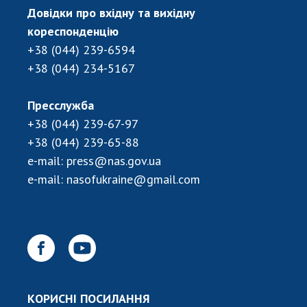
НОВИНИ
Довідки про вхідну та вихідну
ЗАСІДАННЯ ПРЕЗИДІЇ НАН УКРАЇНИ
кореспонденцію
+38 (044) 239-6594
НАУКОВІ ВИДАННЯ
+38 (044) 234-5167
МЕДІА ПРО НАС
Пресслужба
АКАДЕМІЯ КОМЕНТУЄ
+38 (044) 239-67-97
+38 (044) 239-65-88
КОНТАКТИ
e-mail:
press@nas.gov.ua
ПРОФСПІЛКА НАН УКРАЇНИ
e-mail:
nasofukraine@gmail.com
КАБІНЕТ
КОРИСНІ ПОСИЛАННЯ