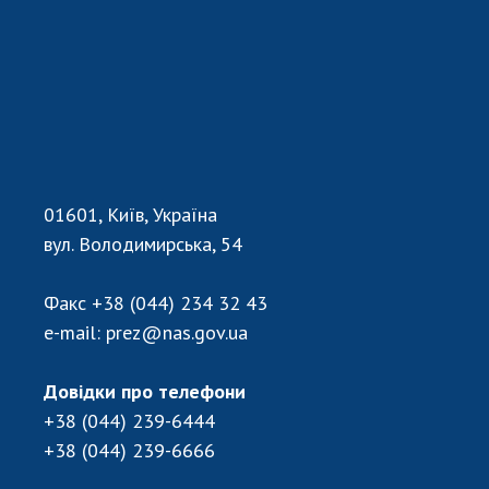
Відкрита наука в НАН України
Підготовка наукових кадрів
Робота з молоддю
МІЖНАРОДНЕ СПІВРОБІТНИЦТВО
Членство в міжнародних організаціях
01601, Київ, Україна
Міжнародні угоди
вул. Володимирська, 54
Міжнародні програми та конкурси
Факс
+38 (044) 234 32 43
ДОКУМЕНТИ
e-mail:
prez@nas.gov.ua
Нормативні акти НАН України
Державний бюджет НАН України
Довідки про телефони
Вибори до складу НАН України
+38 (044) 239-6444
Бланки документів
+38 (044) 239-6666