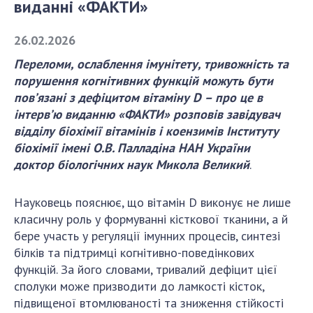
виданні «ФАКТИ»
СТРУКТУРА
26.02.2026
Переломи, ослаблення імунітету, тривожність та
Президія НАН України
порушення когнітивних функцій можуть бути
пов’язані з дефіцитом вітаміну D – про це в
Апарат Президії
інтерв’ю виданню «ФАКТИ» розповів завідувач
Секція фізико-технічних і математичних
відділу біохімії вітамінів і коензимів Інституту
наук
біохімії імені О.В. Палладіна НАН України
Секція хімічних і біологічних наук
доктор
біологічних наук Микола Великий
.
Секція суспільних і гуманітарних наук
Установи при Президії
Науковець пояснює, що вітамін D виконує не лише
Ради, комітети та комісії
класичну роль у формуванні кісткової тканини, а й
Наукові центри МОН та НАН України
бере участь у регуляції імунних процесів, синтезі
білків та підтримці когнітивно-поведінкових
Громадські організації
функцій. За його словами, тривалий дефіцит цієї
сполуки може призводити до ламкості кісток,
підвищеної втомлюваності та зниження стійкості