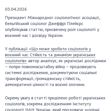
03.04.2026
СТРУКТУРА
Президент Міжнародної соціологічної асоціації,
бельгійський соціолог Джеффрі Плейєрс
Президія НАН України
опублікував статтю, присвячену ролі соціології у
воєнний час і досвіду України.
Апарат Президії
Секція фізико-технічних і математичних
наук
У
публікації «Що може зробити соціологія у
воєнний час. Стійкість та динамізм українських
Секція хімічних і біологічних наук
соціологів»
автор аналізує, як українські дослідники
Секція суспільних і гуманітарних наук
– попри повномасштабну війну – продовжують
Установи при Президії
системні дослідження, документуючи соціальні
Ради, комітети та комісії
трансформації, громадянську стійкість,
Наукові центри МОН та НАН України
демократичні цінності та воєнні злочини.
Громадські організації
Окрему увагу в статті приділено роботі українських
соціологів, зокрема дослідженням Інституту
соціології НАН України, який продовжує щорічні