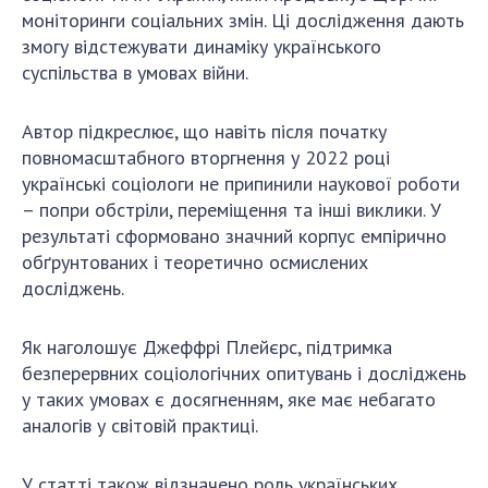
моніторинги соціальних змін. Ці дослідження дають
ДІЯЛЬНІСТЬ
змогу відстежувати динаміку українського
суспільства в умовах війни.
Засідання Президії НАН України
Сесії Загальних зборів НАН України
Автор підкреслює, що навіть після початку
Річні звіти НАН України
повномасштабного вторгнення у 2022 році
Річні фінансові звіти НАН України
українські соціологи не припинили наукової роботи
Наукові публікації та видавнича діяльність
– попри обстріли, переміщення та інші виклики. У
результаті сформовано значний корпус емпірично
Охорона прав інтелектуальної власності та
обґрунтованих і теоретично осмислених
трансфер технологій в наукових установах
досліджень.
Наукові об'єкти, що становлять національне
надбання
Як наголошує Джеффрі Плейєрс, підтримка
Центри колективного користування
безперервних соціологічних опитувань і досліджень
науковими приладами НАН України
у таких умовах є досягненням, яке має небагато
Оцінювання ефективності діяльності
аналогів у світовій практиці.
наукових установ
Конкурси наукових досліджень НАН України
У статті також відзначено роль українських