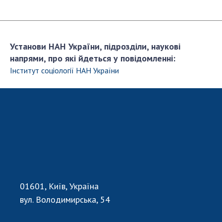
НОВИНИ
ЗАСІДАННЯ ПРЕЗИДІЇ НАН УКРАЇНИ
НАУКОВІ ВИДАННЯ
Установи НАН України, підрозділи, наукові
напрями, про які йдеться у повідомленні:
МЕДІА ПРО НАС
Інститут соціології НАН України
АКАДЕМІЯ КОМЕНТУЄ
КОНТАКТИ
ПРОФСПІЛКА НАН УКРАЇНИ
КАБІНЕТ
01601, Київ, Україна
вул. Володимирська, 54