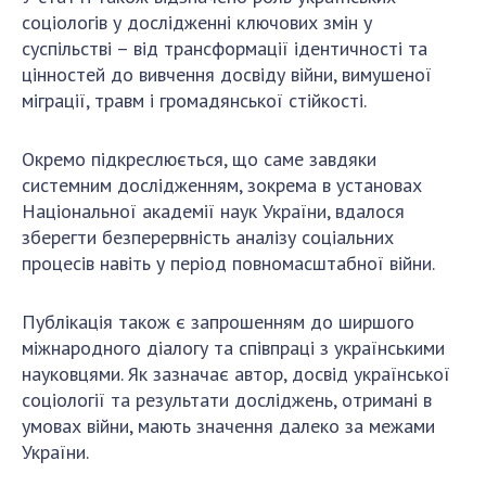
Відкрита наука в НАН України
соціологів у дослідженні ключових змін у
Підготовка наукових кадрів
суспільстві – від трансформації ідентичності та
Робота з молоддю
цінностей до вивчення досвіду війни, вимушеної
міграції, травм і громадянської стійкості.
МІЖНАРОДНЕ СПІВРОБІТНИЦТВО
Окремо підкреслюється, що саме завдяки
системним дослідженням, зокрема в установах
Членство в міжнародних організаціях
Національної академії наук України, вдалося
Міжнародні угоди
зберегти безперервність аналізу соціальних
Міжнародні програми та конкурси
процесів навіть у період повномасштабної війни.
ДОКУМЕНТИ
Публікація також є запрошенням до ширшого
міжнародного діалогу та співпраці з українськими
Нормативні акти НАН України
науковцями. Як зазначає автор, досвід української
Державний бюджет НАН України
соціології та результати досліджень, отримані в
Вибори до складу НАН України
умовах війни, мають значення далеко за межами
Бланки документів
України.