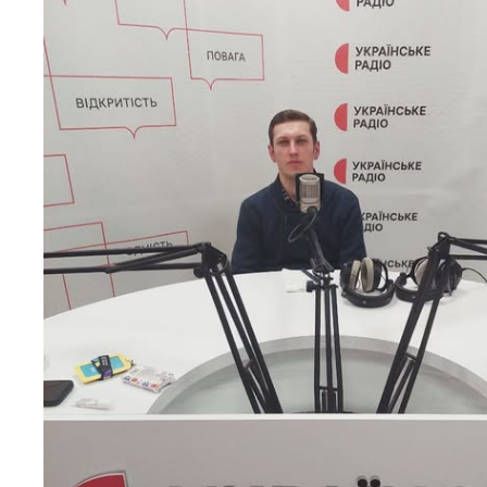
Персонал
Благодій
імені Бо
Віртуаль
НАН Укра
Концепці
Націонал
академії
України
Книга пам