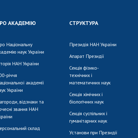
РО АКАДЕМІЮ
СТРУКТУРА
ро Національну
Президія НАН України
кадемію наук України
Апарат Президії
сторія НАН України
Секція фізико-
00-річчя
технічних і
аціональної академії
математичних наук
аук України
Секція хімічних і
агороди, відзнаки та
біологічних наук
очесні звання НАН
Секція суспільних і
країни
гуманітарних наук
ерсональний склад
Установи при Президії