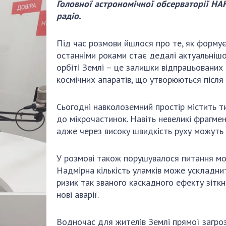
Наукові об'єкт
Головної астрономічної обсерваторії НА
ьний склад
наук
національне н
радіо.
ний фонд
Установи при
Центри колект
риса Патона
Президії
користування 
Під час розмови йшлося про те, як формує
ний тур у
Ради, комітети
приладами НАН
останніми роками стає дедалі актуальнішо
їни
та комісії
орбіті Землі – це залишки відпрацьованих 
Оцінювання еф
я розвитку
Наукові центри
космічних апаратів, що утворюються після 
діяльності нау
ьної
МОН та НАН
Конкурси наук
 наук
України
НАН України
Сьогодні навколоземний простір містить тис
Громадські
до мікрочастинок. Навіть невеликі фрагмен
Відкрита наука
'яті
організації
адже через високу швидкість руху можуть 
Підготовка нау
Робота з мол
У розмові також порушувалося питання мо
Надмірна кількість уламків може ускладни
ризик так званого каскадного ефекту зіткн
нові аварії.
Водночас для жителів Землі прямої загроз