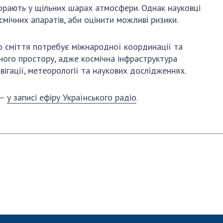
АКАДЕМІЯ
згорають у щільних шарах атмосфери. Однак науковці
КОМЕНТУЄ
мічних апаратів, аби оцінити можливі ризики.
КОНТАКТИ
о сміття потребує міжнародної координації та
ПРОФСПІЛКА НАН
ного простору, адже космічна інфраструктура
УКРАЇНИ
авігації, метеорології та наукових дослідженнях.
КАБІНЕТ
 –
у записі ефіру Українського радіо
.