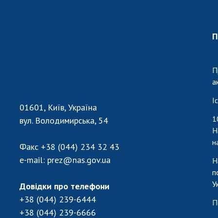
П
П
а
І
01601, Київ, Україна
1
вул. Володимирська, 54
Н
н
Факс
+38 (044) 234 32 43
e-mail:
prez@nas.gov.ua
Н
п
У
Довідки про телефони
+38 (044) 239-6444
П
+38 (044) 239-6666