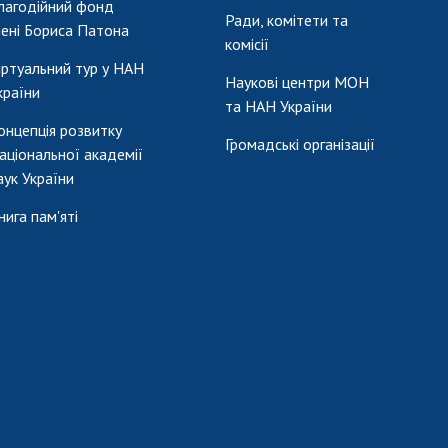
лагодійний фонд
Ради, комітети та
мені Бориса Патона
комісії
іртуальний тур у НАН
Наукові центри МОН
країни
та НАН України
онцепція розвитку
Громадські організації
аціональної академії
аук України
нига пам'яті