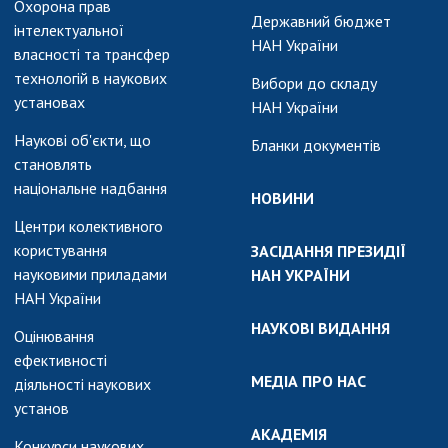
Охорона прав
Державний бюджет
інтелектуальної
НАН України
власності та трансфер
технологій в наукових
Вибори до складу
установах
НАН України
Наукові об'єкти, що
Бланки документів
становлять
національне надбання
НОВИНИ
Центри колективного
користування
ЗАСІДАННЯ ПРЕЗИДІЇ
науковими приладами
НАН УКРАЇНИ
НАН України
НАУКОВІ ВИДАННЯ
Оцінювання
ефективності
МЕДІА ПРО НАС
діяльності наукових
установ
АКАДЕМІЯ
Конкурси наукових