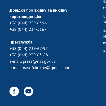
Б
і
Довідки про вхідну та вихідну
кореспонденцію
В
У
+38 (044) 239-6594
+38 (044) 234-5167
К
Н
Пресслужба
н
+38 (044) 239-67-97
К
+38 (044) 239-65-88
e-mail:
press@nas.gov.ua
e-mail:
nasofukraine@gmail.com