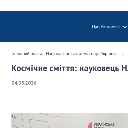
Про Академію
ПРО АКА
Головний портал Національної академії наук України
Про Наці
академію
Космічне сміття: науковець Н
України
Історія 
04.03.2026
100-річч
Націонал
академії
України
Нагороди
та почесн
НАН Укра