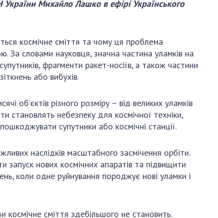
и, що становлять
Н України Михайло Лашко в ефірі Українського
НАН України
адбання
Державний
ивного
бюджет НАН
науковими
ться космічне сміття та чому ця проблема
України
 України
ю. За словами науковця, значна частина уламків на
Вибори до складу
супутників, фрагменти ракет-носіїв, а також частини
ективності
НАН України
зіткнень або вибухів.
кових установ
Бланки документів
ових досліджень
НОВИНИ
ячі об’єктів різного розміру – від великих уламків
ти становлять небезпеку для космічної техніки,
 в НАН України
ЗАСІДАННЯ
пошкоджувати супутники або космічні станції.
кових кадрів
ПРЕЗИДІЇ НАН
оддю
УКРАЇНИ
жливих наслідків масштабного засмічення орбіти.
ти запуск нових космічних апаратів та підвищити
НАУКОВІ
ень, коли одне руйнування породжує нові уламки і
ВИДАННЯ
МЕДІА ПРО НАС
и космічне сміття здебільшого не становить.