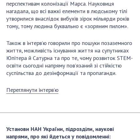
Відкрита наука в НАН України
перспективам колонізації Марса. Науковиця
Підготовка наукових кадрів
нагадала, що всі важкі елементи в людському тілі
утворилися внаслідок вибухів зірок мільярди років
Робота з молоддю
тому, тому людина буквально є «зоряним пилом».
Також в інтерв’ю говорили про пошуки позаземного
МІЖНАРОДНЕ СПІВРОБІТНИЦТВО
життя, можливість існування життя на супутниках
Членство в міжнародних організаціях
Юпітера й Сатурна та про те, чому розвиток STEM-
освіти сьогодні напряму пов’язаний зі стійкістю
Міжнародні угоди
суспільства до дезінформації та пропаганди.
Міжнародні програми та конкурси
ДОКУМЕНТИ
Переглянути інтерв’ю
Нормативні акти НАН України
Державний бюджет НАН України
Вибори до складу НАН України
Бланки документів
Установи НАН України, підрозділи, наукові
напрями, про які йдеться у повідомленні: