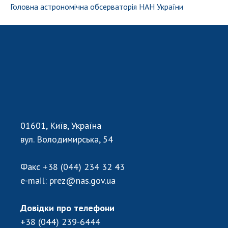
НОВИНИ
Головна астрономiчна обсерваторiя НАН України
ЗАСІДАННЯ ПРЕЗИДІЇ НАН УКРАЇНИ
НАУКОВІ ВИДАННЯ
МЕДІА ПРО НАС
АКАДЕМІЯ КОМЕНТУЄ
КОНТАКТИ
01601, Київ, Україна
ПРОФСПІЛКА НАН УКРАЇНИ
вул. Володимирська, 54
КАБІНЕТ
Факс
+38 (044) 234 32 43
e-mail:
prez@nas.gov.ua
Довідки про телефони
+38 (044) 239-6444