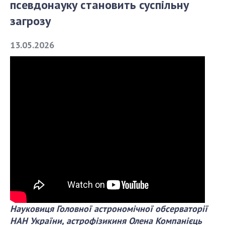
псевдонауку становить суспільну
загрозу
СТРУКТУРА
13.05.2026
Президія НАН України
Апарат Президії
Секція фізико-технічних і математичних
наук
Секція хімічних і біологічних наук
Секція суспільних і гуманітарних наук
Установи при Президії
Ради, комітети та комісії
Наукові центри МОН та НАН України
Громадські організації
Науковиця Головної астрономічної обсерваторії
НАН України, астрофізикиня Олена Компанієць