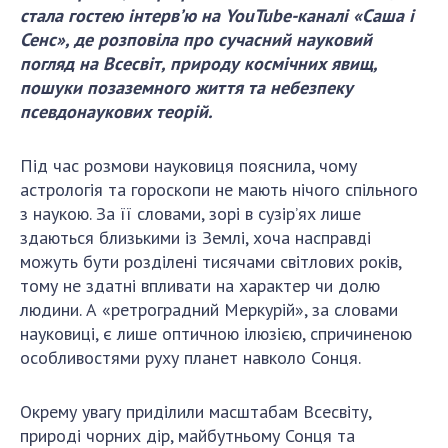
стала гостею інтерв’ю на YouTube-каналі «Саша і
ДІЯЛЬНІСТЬ
Сенс», де розповіла про сучасний науковий
погляд на Всесвіт, природу космічних явищ,
Засідання Президії НАН України
пошуки позаземного життя та небезпеку
Сесії Загальних зборів НАН України
псевдонаукових теорій.
Річні звіти НАН України
Річні фінансові звіти НАН України
Під час розмови науковиця пояснила, чому
астрологія та гороскопи не мають нічого спільного
Наукові публікації та видавнича діяльність
з наукою. За її словами, зорі в сузір’ях лише
Охорона прав інтелектуальної власності та
здаються близькими із Землі, хоча насправді
трансфер технологій в наукових установах
можуть бути розділені тисячами світлових років,
Наукові об'єкти, що становлять національне
тому не здатні впливати на характер чи долю
надбання
людини. А «ретроградний Меркурій», за словами
Центри колективного користування
науковиці, є лише оптичною ілюзією, спричиненою
науковими приладами НАН України
особливостями руху планет навколо Сонця.
Оцінювання ефективності діяльності
наукових установ
Окрему увагу приділили масштабам Всесвіту,
Конкурси наукових досліджень НАН України
природі чорних дір, майбутньому Сонця та