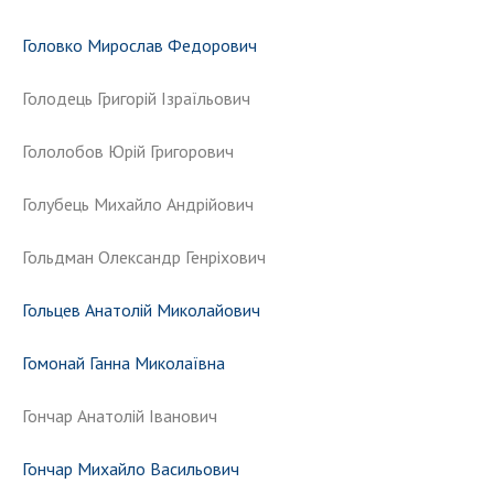
НОВИНИ
Головко Мирослав Федорович
ЗАСІДАННЯ ПРЕЗИДІЇ НАН УКРАЇНИ
НАУКОВІ ВИДАННЯ
Голодець Григорій Ізраїльович
МЕДІА ПРО НАС
Гололобов Юрій Григорович
АКАДЕМІЯ КОМЕНТУЄ
Голубець Михайло Андрійович
КОНТАКТИ
Гольдман Олександр Генріхович
ПРОФСПІЛКА НАН УКРАЇНИ
Гольцев Анатолій Миколайович
КАБІНЕТ
Гомонай Ганна Миколаївна
Гончар Анатолій Іванович
Гончар Михайло Васильович