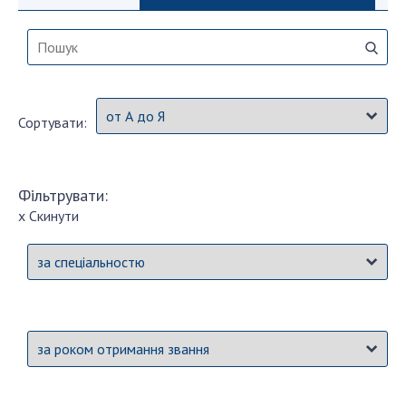
СТРУКТУРА
Президія НАН України
Сортувати:
Апарат Президії
Секція фізико-технічних і математичних
наук
Фільтрувати:
Секція хімічних і біологічних наук
x Скинути
Секція суспільних і гуманітарних наук
Установи при Президії
Ради, комітети та комісії
Наукові центри МОН та НАН України
Громадські організації