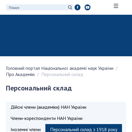
ПРО АКАДЕМІЮ
Про Національну академію наук України
Історія НАН України
100-річчя Національної академії наук
України
Головний портал Національної академії наук України
Нагороди, відзнаки та почесні звання НАН
Про Академію
Персональний склад
України
Персональний склад
Персональний склад
Благодійний фонд імені Бориса Патона
Віртуальний тур у НАН України
Дійсні члени (академіки) НАН України
Концепція розвитку Національної академії
наук України
Члени-кореспонденти НАН України
Книга пам'яті
Іноземні члени
Персональний склад з 1918 року