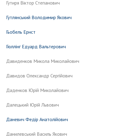
Гутиря Віктор Степанович
Гутлянський Володимир Якович
Гьобель Ернст
Гюллінг Едуард Вальтерович
Давиденков Микола Миколайович
Давидов Олександр Сергійович
Даденков Юрій Миколайович
Далецький Юрій Львович
Даневич Федір Анатолійович
Данилевський Василь Якович