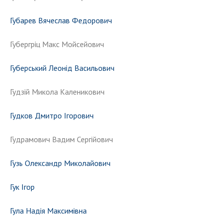
Губарев Вячеслав Федорович
Губергріц Макс Мойсейович
Губерський Леонід Васильович
Гудзій Микола Каленикович
Гудков Дмитро Ігорович
Гудрамович Вадим Сергійович
Гузь Олександр Миколайович
Гук Ігор
Гула Надія Максимівна