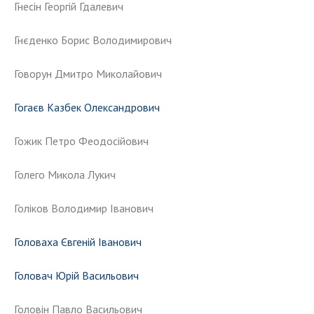
Відкрита наука в НАН України
Гнесін Георгій Гдалевич
Підготовка наукових кадрів
Гнєденко Борис Володимирович
Робота з молоддю
Говорун Дмитро Миколайович
МІЖНАРОДНЕ СПІВРОБІТНИЦТВО
Гогаєв Казбек Олександрович
Членство в міжнародних організаціях
Гожик Петро Феодосійович
Міжнародні угоди
Міжнародні програми та конкурси
Голего Микола Лукич
ДОКУМЕНТИ
Голіков Володимир Іванович
Нормативні акти НАН України
Головаха Євгеній Іванович
Державний бюджет НАН України
Вибори до складу НАН України
Головач Юрій Васильович
Бланки документів
Головін Павло Васильович