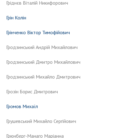
Гріднєв Віталій Никифорович
Грін Колін
Грінченко Віктор Тимофійович
Гродзинський Андрій Михайлович
Гродзинський Дмитро Михайлович
Гродзинський Михайло Дмитрович
Грозін Борис Дмитрович
Громов Михаїл
Грушевський Михайло Сергійович
Грюнберг-Манаго Маріанна