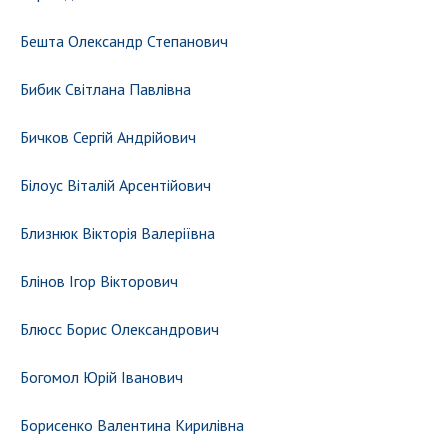
НОВИНИ
Бешта Олександр Степанович
ЗАСІДАННЯ ПРЕЗИДІЇ НАН УКРАЇНИ
НАУКОВІ ВИДАННЯ
Бибик Світлана Павлівна
МЕДІА ПРО НАС
Бичков Сергій Андрійович
АКАДЕМІЯ КОМЕНТУЄ
Білоус Віталій Арсентійович
КОНТАКТИ
Близнюк Вікторія Валеріївна
ПРОФСПІЛКА НАН УКРАЇНИ
Блінов Ігор Вікторович
КАБІНЕТ
Блюсс Борис Олександрович
Богомол Юрій Іванович
Борисенко Валентина Кирилівна