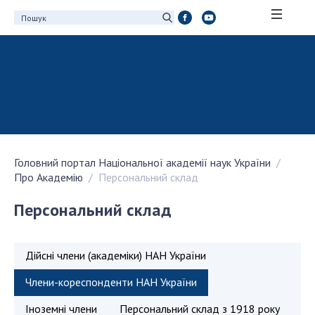
ПРО АКАДЕМІЮ
Про Національну академію наук України
Історія НАН України
100-річчя Національної академії наук
України
Головний портал Національної академії наук України
Нагороди, відзнаки та почесні звання НАН
Про Академію
Персональний склад
України
Персональний склад
Персональний склад
Благодійний фонд імені Бориса Патона
Віртуальний тур у НАН України
Дійсні члени (академіки) НАН України
Концепція розвитку Національної академії
наук України
Члени-кореспонденти НАН України
Книга пам'яті
Іноземні члени
Персональний склад з 1918 року