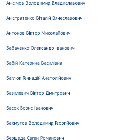
Відкрита наука в НАН України
Анісімов Володимир Владиславович
Підготовка наукових кадрів
Аністратенко Віталій Вячеславович
Робота з молоддю
Антонов Віктор Миколайович
МІЖНАРОДНЕ СПІВРОБІТНИЦТВО
Бабаченко Олександр Іванович
Членство в міжнародних організаціях
Бабій Катерина Василівна
Міжнародні угоди
Міжнародні програми та конкурси
Баглюк Геннадій Анатолійович
ДОКУМЕНТИ
Базилевич Віктор Дмитрович
Нормативні акти НАН України
Басок Борис Іванович
Державний бюджет НАН України
Вибори до складу НАН України
Бахмутов Володимир Георгійович
Бланки документів
Бершеда Євген Романович