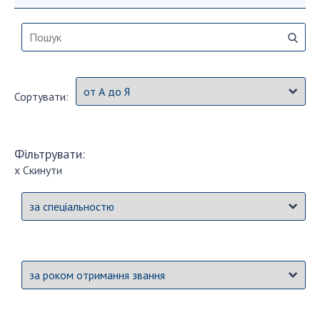
СТРУКТУРА
Президія НАН України
Сортувати:
Апарат Президії
Секція фізико-технічних і математичних
наук
Фільтрувати:
Секція хімічних і біологічних наук
x Скинути
Секція суспільних і гуманітарних наук
Установи при Президії
Ради, комітети та комісії
Наукові центри МОН та НАН України
Громадські організації